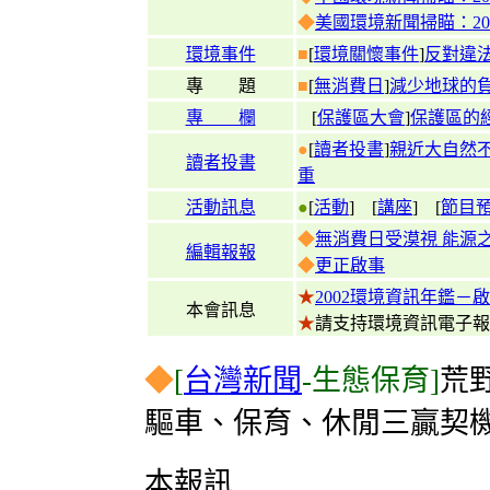
◆
美國環境新聞掃瞄：2003
環境事件
■
[
環境關懷事件
]
反對違
專 題
■
[
無消費日
]
減少地球的負
專 欄
[
保護區大會
]
保護區的
●
[
讀者投書
]
親近大自然
讀者投書
重
活動訊息
●
[
活動
] [
講座
] [
節目
◆
無消費日受漠視 能源
編輯報報
◆
更正啟事
★
2002環境資訊年鑑－
本會訊息
★
請支持環境資訊電子
◆
[
台灣新聞
-生態保育]
荒
驅車、保育、休閒三贏契
本報訊