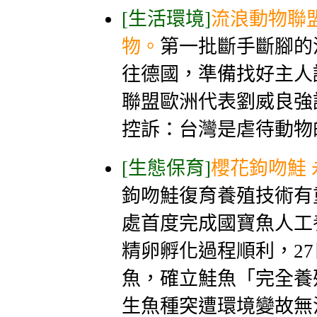
[生活環境]
流浪動物聯盟
物。
第一批斷手斷腳的
往德國，準備找好主人
聯盟歐洲代表劉威良強
控訴：台灣是虐待動物的
[生態保育]
櫻花鉤吻鮭
鉤吻鮭復育養殖技術有
處首度完成國寶魚人工
精卵孵化過程順利，2
魚，確立鮭魚「完全養
生魚種突遭環境變故無