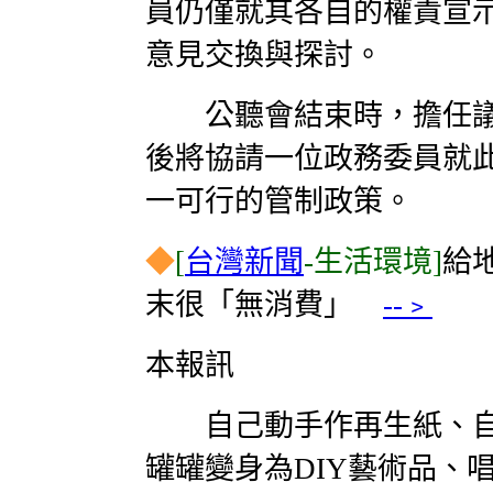
員仍僅就其各自的權責宣
意見交換與探討。
公聽會結束時，擔任議
後將協請一位政務委員就
一可行的管制政策。
◆
[
台灣新聞
-生活環境]
給
末很「無消費」
--﹥
本報訊
自己動手作再生紙、自
罐罐變身為DIY藝術品、