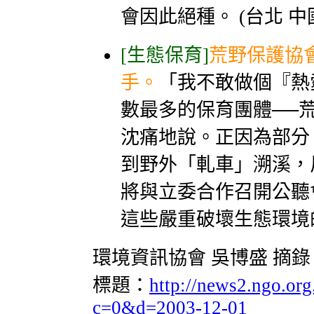
會因此絕種。 (台北 中
[生態保育]
荒野保護協
手。
「我不敢做個『熱
數最多的保育團體──
沈痛地說。正因為部分
到野外「軋車」溯溪，
將與立委合作召開公聽
這些嚴重破壞生態環境的
環境資訊協會 吳博盛 摘錄
標題：
http://news2.ngo.or
c=0&d=2003-12-01