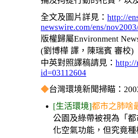
捕及拘提行動的花費，以
全文及圖片詳見：
http://en
newswire.com/ens/nov2003/
版權歸屬Environment Ne
(劉博樺 譯，陳瑞賓 審校)
中英對照譯稿請見：
http:/
id=03112604
◆
台灣環境新聞掃瞄：2003-
[生活環境]
都市之肺啥
公園及綠帶被視為「都
化空氣功能，但究竟種