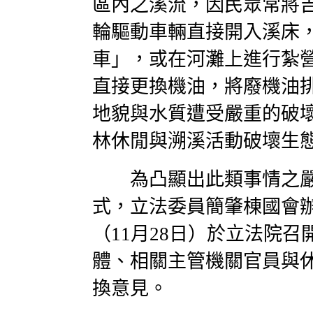
區內之溪流，因民眾常將
輪驅動車輛直接開入溪床
車」，或在河灘上進行紮
直接更換機油，將廢機油
地貌與水質遭受嚴重的破
林休閒與溯溪活動破壞生
為凸顯出此類事情之嚴
式，立法委員簡肇棟國會
（11月28日）於立法院
體、相關主管機關官員與
換意見。