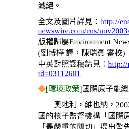
滅絕。
全文及圖片詳見：
http://en
newswire.com/ens/nov2003/
版權歸屬Environment Ne
(劉博樺 譯，陳瑞賓 審校)
中英對照譯稿請見：
http:/
id=03112601
◆
[環境政策]
國際原子能總
奧地利，維也納，2003-11-
國的核子監督機構「國際
「最嚴重的關切」提出警