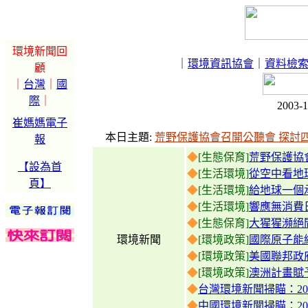
環境新聞回
｜
環境資訊協會
｜
資料檢
顧
｜
台灣
｜
國
際
｜
2003-
崔媽媽電子
本日主題:
荒野保護協會召開公聽會 探討
報
◆
[生態保育]
荒野保護協
【設為首
◆
[生活環境]
從空中看地
頁】
◆
[生活環境]
給地球一個
◆
[生活環境]
響應無消費
◆
[生態保育]
大猩猩瀕絕
環境新聞
◆
[環境政策]
國際原子能
◆
[環境政策]
美國聯邦政
◆
[環境政策]
澳洲計畫賦
◆
台灣環境新聞掃瞄：2003
◆
中國環境新聞掃瞄：2003