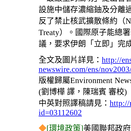
設施中儲存濃縮鈾及分離
反了禁止核武擴散條約（Nuclear 
Treaty）。國際原子能
議，要求伊朗「立即」完
全文及圖片詳見：
http://en
newswire.com/ens/nov2003/
版權歸屬Environment Ne
(劉博樺 譯，陳瑞賓 審校)
中英對照譯稿請見：
http:/
id=03112602
◆
[環境政策]
美國聯邦政府