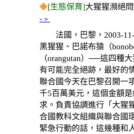
◆
[生態保育]
大猩猩瀕絕問
-﹥
法國，巴黎，2003-11-26
黑猩猩、巴諾布猿（bono
（orangutan）──這
有可能完全絕跡，最好的情
聯合國今天在巴黎召開一
千5百萬美元，這個金額
求。負責協調進行「大猩猩
合國教科文組織與聯合國
緊急行動的話，這幾種和