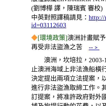
(劉博樺 譯，陳瑞賓 審校)
中英對照譯稿請見：
http:/
id=03112603
◆
[環境政策]
澳洲計畫賦予
再受非法盜漁之苦
--﹥
澳洲，坎培拉，2003-11-2
止澳洲海域上非法漁船橫
決定提出兩項立法提案，
進行非法盜漁取締工作。
訂提案，將准許政府對外