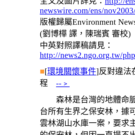
全文及圖片詳見：
http://en
newswire.com/ens/nov2003/
版權歸屬Environment Ne
(劉博樺 譯，陳瑞賓 審校)
中英對照譯稿請見：
http://news2.ngo.org.tw/p
■
[
環境關懷事件
]
反對違法
程
--﹥
森林是台灣的地體命脈
台所有生界之保安林，據
雲林湖山水庫一案，要求
的保安林，但因一直提不