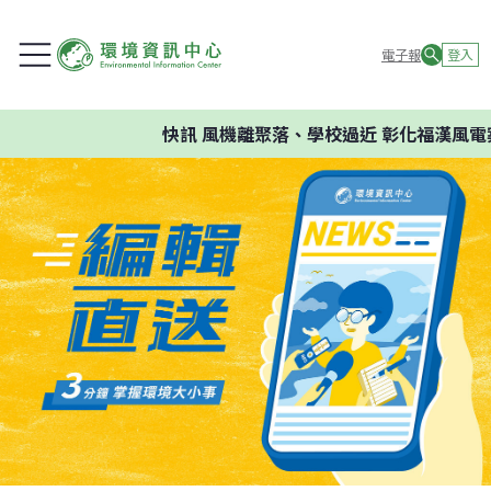
電子報
登入
快訊
風機離聚落、學校過近 彰化福漢風電