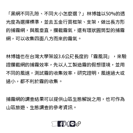
「黑網不同孔隙、不同大小怎麼選？」林博雄以50%的透
光度為選擇標準，並去五金行買框架、支架，做出長方形
的捕霧網，與風垂直，攔截霧氣，還有環狀圓筒型的捕霧
網，可以收集四面八方而來的霧氣。
林博雄也在台灣大學架設3.6公尺長度的「霧風洞」，來驗
證攔截網的捕霧效率，先以人工製造霧的假想環境，並用
不同的風速，測試霧的收集效率，研究證明，風速過大或
過小，都不利於霧的收集。
捕霧網的調查結果可以提供山區生態解說之用，也可作為
山區旅遊、生態調查的參考資訊。