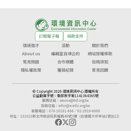
訂閱電子報
捐款支持
環境徵才
活動
關於我們
About us
編輯室自律公約
網站授權條款
常見問題
合作媒體
投稿須知
隱私權政策
獲獎紀錄
意見回饋
© Copyright 2026 環境資訊中心 版權所有
公益勸募字號：
衛部救字第1141364365號
服務信箱：
service@tnf.org.tw
投稿信箱：
infor@e-info.org.tw
客服電話：070-10101-666／02-2910-6000
地址：231023新北市新店區民權路48號3樓（近捷運大坪林站1號出口）