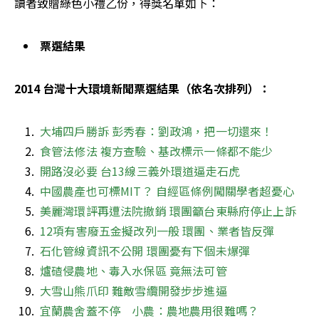
讀者致贈綠色小禮乙份，得獎名單如下：
票選結果
2014 台灣十大環境新聞票選結果（依名次排列）：
大埔四戶勝訴 彭秀春：劉政鴻，把一切還來！
食管法修法 複方查驗、基改標示一條都不能少
開路沒必要 台13線三義外環道逼走石虎
中國農產也可標MIT？ 自經區條例闖關學者超憂心
美麗灣環評再遭法院撤銷 環團籲台東縣府停止上訴
12項有害廢五金擬改列一般 環團、業者皆反彈
石化管線資訊不公開 環團憂有下個未爆彈
爐碴侵農地、毒入水保區 竟無法可管
大雪山熊爪印 難敵雪纜開發步步進逼
宜蘭農舍蓋不停　小農：農地農用很難嗎？