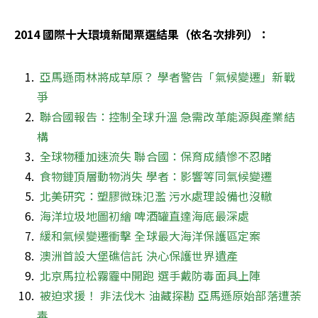
2014 國際十大環境新聞票選結果（依名次排列）：
亞馬遜雨林將成草原？ 學者警告「氣候變遷」新戰
爭
聯合國報告：控制全球升溫 急需改革能源與產業結
構
全球物種加速流失 聯合國：保育成績慘不忍睹
食物鏈頂層動物消失 學者：影響等同氣候變遷
北美研究：塑膠微珠氾濫 污水處理設備也沒轍
海洋垃圾地圖初繪 啤酒罐直達海底最深處
緩和氣候變遷衝擊 全球最大海洋保護區定案
澳洲首設大堡礁信託 決心保護世界遺產
北京馬拉松霧霾中開跑 選手戴防毒面具上陣
被迫求援！ 非法伐木 油藏探勘 亞馬遜原始部落遭荼
毒