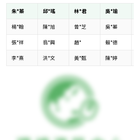
朱*蓁 
邱*瑤 
林*君 
吳*瑜 
黃
楊*翰 
陳*旭 
曾*芝 
吳*蓁 
王
張*祥 
翁*興 
趙* 
賴*德 
曾
李*熹 
洪*文 
黃*甄 
陳*婷 
林