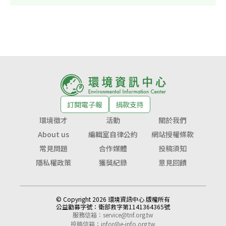
訂閱電子報
捐款支持
環境徵才
活動
關於我們
About us
編輯室自律公約
網站授權條款
常見問題
合作媒體
投稿須知
隱私權政策
獲獎紀錄
意見回饋
© Copyright 2026 環境資訊中心 版權所有
公益勸募字號：
衛部救字第1141364365號
服務信箱：
service@tnf.org.tw
投稿信箱：
infor@e-info.org.tw