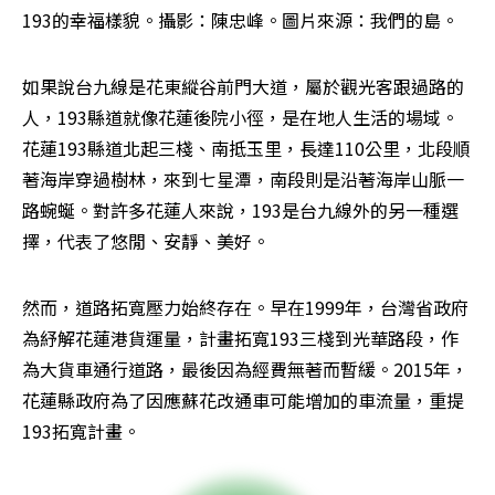
193的幸福樣貌。攝影：陳忠峰。圖片來源：我們的島。
如果說台九線是花東縱谷前門大道，屬於觀光客跟過路的
人，193縣道就像花蓮後院小徑，是在地人生活的場域。
花蓮193縣道北起三棧、南抵玉里，長達110公里，北段順
著海岸穿過樹林，來到七星潭，南段則是沿著海岸山脈一
路蜿蜒。對許多花蓮人來說，193是台九線外的另一種選
擇，代表了悠閒、安靜、美好。
然而，道路拓寬壓力始終存在。早在1999年，台灣省政府
為紓解花蓮港貨運量，計畫拓寬193三棧到光華路段，作
為大貨車通行道路，最後因為經費無著而暫緩。2015年，
花蓮縣政府為了因應蘇花改通車可能增加的車流量，重提
193拓寬計畫。