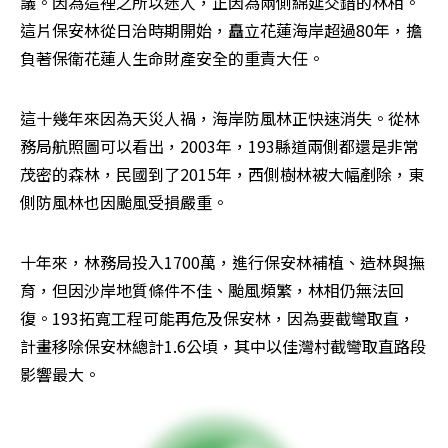
議。因為這裡之所以迷人，正因為兩側綿延交錯的林相。
這片保安林從日治時期開始，矗立花蓮海岸超過80年，擔
負著保衛花蓮人生命財產安全的重責大任。
這十幾年來因為天災人禍，海岸防風林正快速消失。從林
務局航照圖可以看出，2003年，193縣道兩側都還是非常
茂密的森林，民國到了2015年，西側樹林被大幅剷除，東
側防風林也因颱風受損嚴重。
十年來，林務局投入1700萬，進行保安林補植、造林與撫
育，但因沙岸地質條件不佳、颱風頻繁，林相仍無法回
復。193拓寬工程可能再危及保安林，因為要截彎取直，
計畫移除保安林總計1.6公頃，其中以佳灣村截彎取直路段
影響最大。