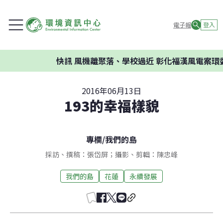
電子報
登入
快訊
風機離聚落、學校過近 彰化福漢風電案環委建議
2016年06月13日
193的幸福樣貌
專欄
/
我們的島
採訪、撰稿：張岱屏；攝影、剪輯：陳忠峰
我們的島
花蓮
永續發展