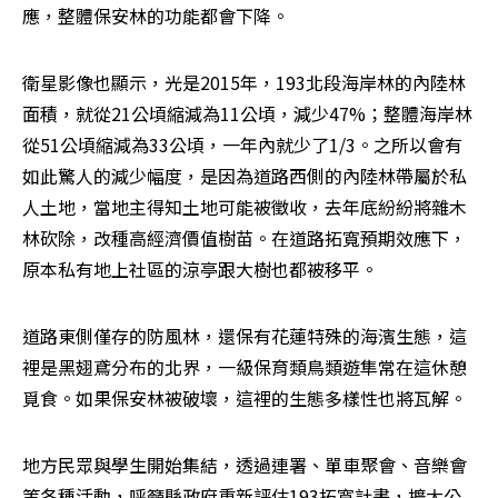
應，整體保安林的功能都會下降。
衛星影像也顯示，光是2015年，193北段海岸林的內陸林
面積，就從21公頃縮減為11公頃，減少47%；整體海岸林
從51公頃縮減為33公頃，一年內就少了1/3。之所以會有
如此驚人的減少幅度，是因為道路西側的內陸林帶屬於私
人土地，當地主得知土地可能被徵收，去年底紛紛將雜木
林砍除，改種高經濟價值樹苗。在道路拓寬預期效應下，
原本私有地上社區的涼亭跟大樹也都被移平。
道路東側僅存的防風林，還保有花蓮特殊的海濱生態，這
裡是黑翅鳶分布的北界，一級保育類鳥類遊隼常在這休憩
覓食。如果保安林被破壞，這裡的生態多樣性也將瓦解。
地方民眾與學生開始集結，透過連署、單車聚會、音樂會
等各種活動，呼籲縣政府重新評估193拓寬計畫，擴大公