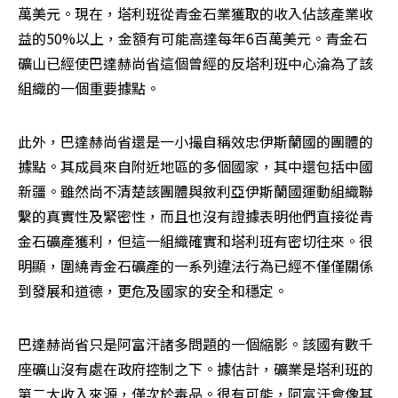
萬美元。現在，塔利班從青金石業獲取的收入佔該產業收
益的50%以上，金額有可能高達每年6百萬美元。青金石
礦山已經使巴達赫尚省這個曾經的反塔利班中心淪為了該
組織的一個重要據點。
此外，巴達赫尚省還是一小撮自稱效忠伊斯蘭國的團體的
據點。其成員來自附近地區的多個國家，其中還包括中國
新疆。雖然尚不清楚該團體與敘利亞伊斯蘭國運動組織聯
繫的真實性及緊密性，而且也沒有證據表明他們直接從青
金石礦產獲利，但這一組織確實和塔利班有密切往來。很
明顯，圍繞青金石礦產的一系列違法行為已經不僅僅關係
到發展和道德，更危及國家的安全和穩定。
巴達赫尚省只是阿富汗諸多問題的一個縮影。該國有數千
座礦山沒有處在政府控制之下。據估計，礦業是塔利班的
第二大收入來源，僅次於毒品。很有可能，阿富汗會像其