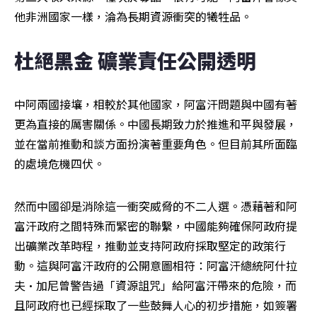
他非洲國家一樣，淪為長期資源衝突的犧牲品。
杜絕黑金 礦業責任公開透明 
中阿兩國接壤，相較於其他國家，阿富汗問題與中國有著
更為直接的厲害關係。中國長期致力於推進和平與發展，
並在當前推動和談方面扮演著重要角色。但目前其所面臨
的處境危機四伏。
然而中國卻是消除這一衝突威脅的不二人選。憑藉著和阿
富汗政府之間特殊而緊密的聯繫，中國能夠確保阿政府提
出礦業改革時程，推動並支持阿政府採取堅定的政策行
動。這與阿富汗政府的公開意圖相符：阿富汗總統阿什拉
夫•加尼曾警告過「資源詛咒」給阿富汗帶來的危險，而
且阿政府也已經採取了一些鼓舞人心的初步措施，如簽署