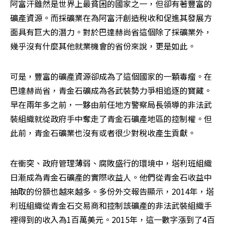
阿富汗雖然是世界上最貧困的國家之一，但卻有著豐富的
礦產資源。而採礦業在為阿富汗創造稅收和促進其發展方
面具有巨大的潛力。對於巴達赫尚省這個除了採礦業外，
幾乎沒有什麼其他就業機會的省份來說，更是如此。
可是，豐富的礦產資源卻成為了這個國家的一顆毒瘤。在
巴達赫尚省，青金石礦成為各武裝勢力爭相追逐的寶藏。
早在兩年多之前，一夥由前任地方警察局長領導的非法武
裝組織就從政府手中奪走了青金石礦產地區的控制權。但
此前，青金石礦業也沒有或者很少對稅收產生貢獻。
在衝突、政府管理薄弱、腐敗盛行的環境中，塔利班組織
日漸成為青金石礦產的實際收益人。他們從青金石收益中
抽取的份額也越來越多。多份外交報告顯示，2014年，塔
利班組織從青金石交易商和控制該礦產的非法武裝組織手
裡得到的收入為1百萬美元。2015年，這一數字漲到了4百