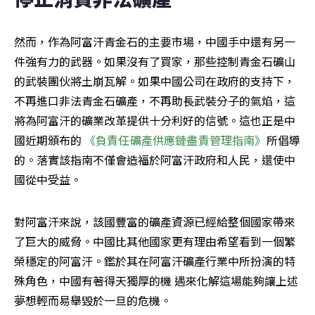
然而，作為阿富汗青金石的主要市場，中國手中還有另一
件強有力的武器。如果沒有了買家，那些控制青金石礦山
的武裝團伙將土崩瓦解。如果中國公司在政府的支持下，
不再進口非法青金石礦產，不再助長武裝分子的氣焰，這
將為阿富汗的礦業改革提供十分利好的信號。這也正是中
國近期頒布的 
《負責任礦產供應鏈盡責管理指南》
所倡導
的。落實該指南不僅會造福於阿富汗政府和人民，還使中
國從中受益。
對阿富汗來說，該國豐富的礦產資源已經給整個國家帶來
了巨大的威脅。中國比其他國家更有理由希望看到一個繁
榮穩定的阿富汗。鑑於其在阿富汗礦產行業中所扮演的特
殊角色，中國有著得天獨厚的機 ​​遇來化解這場能夠讓上述
夢想輕而易舉毀於一旦的危機。