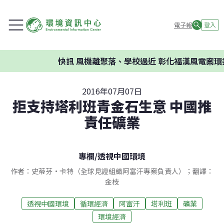
電子報
登入
快訊
風機離聚落、學校過近 彰化福漢風電案環委
2016年07月07日
拒支持塔利班青金石生意 中國推
責任礦業
專欄
/
透視中國環境
作者：史蒂芬•卡特（全球見證組織阿富汗專案負責人）；翻譯：
金枝
透視中國環境
循環經濟
阿富汗
塔利班
礦業
環境經濟