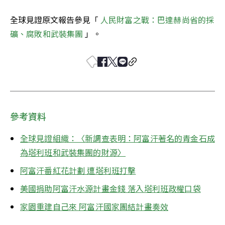
全球見證原文報告參見「 
人民財富之戰：巴達赫尚省的採
礦、腐敗和武裝集團
 」。
參考資料
全球見證組織：〈新調查表明：阿富汗著名的青金石成
為塔利班和武裝集團的財源〉
阿富汗番紅花計劃 遭塔利班打擊
美國捐助阿富汗水源計畫金錢 落入塔利班政權口袋
家園重建自己來 阿富汗國家團結計畫奏效