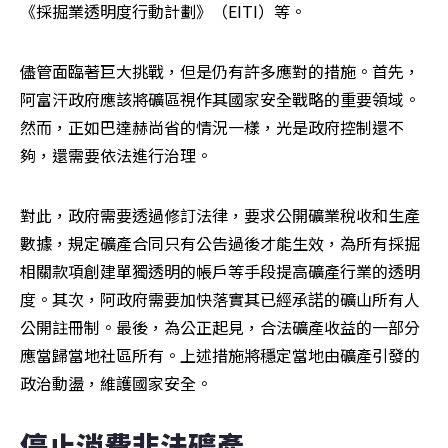
《採掘業透明度行動計劃》（EITI）等。
儘管面臨著巨大挑戰，但是仍有許多應對的措施。首先，
阿富汗政府應該將礦區視作其國家安全戰略的重要領域。
然而，正如巴達赫尚省的情況一樣，光是政府控制還不
夠，還需要依法進行治理。
對此，政府需要透過修訂法律，要求公開礦業稅收和生產
數據，規定礦產合同只有公告過後才能生效，為所有採掘
相關款項創建單獨透明的帳戶等手段提高礦產行業的透明
度。其次，阿政府需要加快落實其已經承諾的礦山所有人
公開註冊制。最後，為公正起見，合法礦產收益的一部分
應當歸當地社區所有。上述措施將穩定當地由礦產引發的
政治動盪，維護國家安全。
停止消費非法礦產