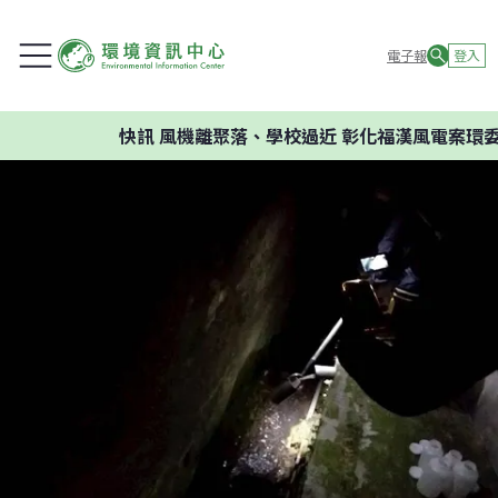
電子報
登入
快訊
風機離聚落、學校過近 彰化福漢風電案環委建議