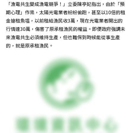
「漁電共生變成漁電競爭！」立委陳亭妃指出，由於「預
期心理」作祟，太陽光電業者紛紛偷跑，甚至以10倍的租
金搶租魚塭，以前租給漁民收3萬，現在光電業者開出的
行情達30萬，傷害了原承租漁民的權益。即便政府強調未
來漁電共生必須維持生產，但也難保到時候能從事生產
的，就是原承租漁民。