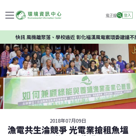
電子報
登入
快訊
風機離聚落、學校過近 彰化福漢風電案環委建議不應開發
2018年07月09日
漁電共生淪競爭 光電業搶租魚塭