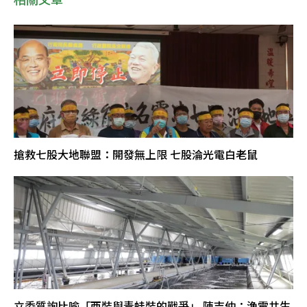
搶救七股大地聯盟：開發無上限 七股淪光電白老鼠
立委質詢比喻「西裝與青蛙裝的戰爭」 陳吉仲：漁電共生