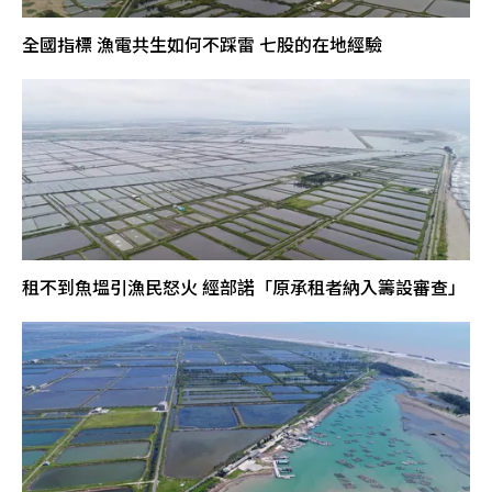
全國指標 漁電共生如何不踩雷 七股的在地經驗
租不到魚塭引漁民怒火 經部諾「原承租者納入籌設審查」