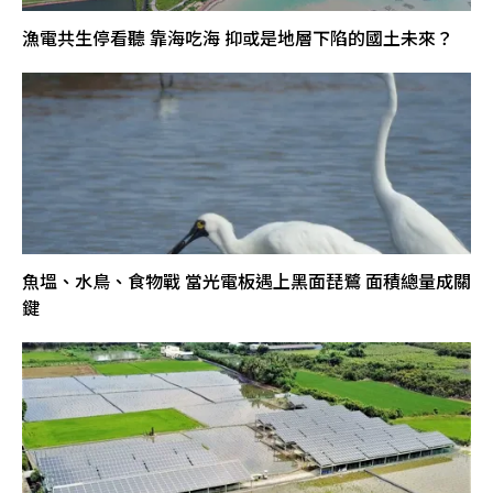
漁電共生停看聽 靠海吃海 抑或是地層下陷的國土未來？
魚塭、水鳥、食物戰 當光電板遇上黑面琵鷺 面積總量成關
鍵