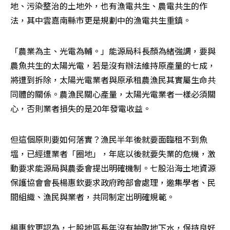
地、污染整治的土地外，也有漁電共生、農電共生的作
法，其中雲嘉南縣市更是規劃中的漁電共生重鎮。
「農業為主、光電為輔。」能源局科長顏為緒強調，要與
農魚共生的太陽光電，若是沒有辦法維持原產量的七成，
將遭到拆除，太陽光電業者與原承租農漁民其實屬生命共
同體的關係。農漁民關心產量，太陽光電業者一樣必須關
心，否則業者損失的是20年發電收益。
但這個原則要如何落實？漁民半年後就要面臨租不到魚
塭，已經遭業者「圈地」，年底以後就要失業的危機，激
動要求能源局與農委會提出明確機制。七股沿海土地資源
保護協會會長楊惠欽要求政府跨部會處理，邀集學者、民
間組織、漁民與業者，共同制定出明確規範。
楊惠欽更認為，七股地區長年沒有抽取地下水，保持良好