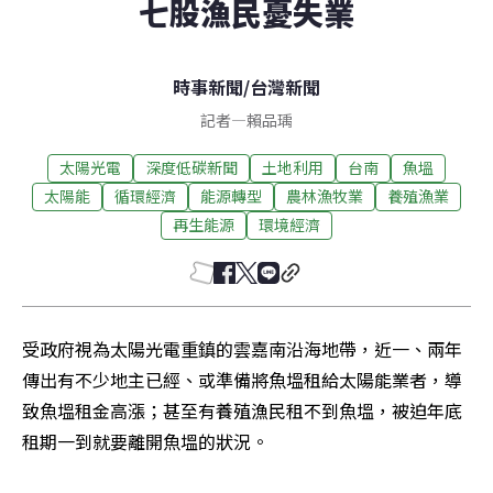
七股漁民憂失業
時事新聞
/
台灣新聞
記者
—
賴品瑀
太陽光電
深度低碳新聞
土地利用
台南
魚塭
太陽能
循環經濟
能源轉型
農林漁牧業
養殖漁業
再生能源
環境經濟
受政府視為太陽光電重鎮的雲嘉南沿海地帶，近一、兩年
傳出有不少地主已經、或準備將魚塭租給太陽能業者，導
致魚塭租金高漲；甚至有養殖漁民租不到魚塭，被迫年底
租期一到就要離開魚塭的狀況。