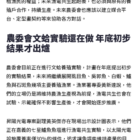
租漁民的權益；未來漁電共生起跑後，也必須與原有的養
殖戶合作，持續生產。未來農委會也應該以建立媒合平
台、定型畫契約等來協助各方對話。
農委會文蛤實驗還在做 年底初步
結果才出爐
農委會目前正在進行文蛤養殖實驗，計畫在年底提出初步
的實驗結果，未來將繼續展開虱目魚、吳郭魚、白蝦、鱸
魚與石斑魚幾項主要養殖漁業。漁業署專委黃新達說，他
們的立場仍是將維持農漁生產視為前提，漁電共生也會在
試驗、示範確保不影響生產後，才會開始逐步推廣。
昇陽光電專案副理黃英傑亦在現場出示設計圖表示，他們
正在嘉義的七星鱸魚魚塭進行漁電共生實驗，以太陽光電
設施覆蓋率僅30％的條件，追求讓魚塭能維持產量的目