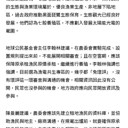
的生態與漁業環境屬於，優良漁業生產、非地層下陷地
區，過去政府推動黑面琵鷺生態保育，生態觀光已經良好
發展。他們認為七股養殖區，不應劃入發展太陽能光電的
範圍。
地球公民基金會主任李翰林建議，在農委會實驗完成、設
置規則提出來前，不能展開相關審查；且在空窗期，應該
保障原承租漁民原價承租，繼續進行養殖。李翰林強調也
強調，目前選為漁電共生專區的，幾乎都「免環評」，沒
有環評這一環審查與溝通的機會，相關資訊因此沒有公
開，民眾也沒參與的機會，地方政府應向民眾開放資訊及
參與。
陳曼麗建議，農委會應該先建立租地漁民的資料庫，並協
助漁民與地主、廠商溝通，在規範出爐前，就要確保原承