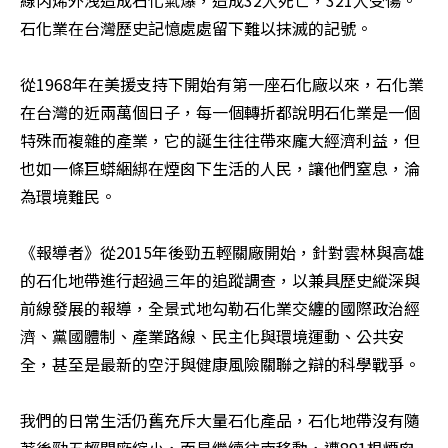
石化業在台灣歷史記憶處處留下難以抹滅的記號。

從1968年在美援支持下開始有第一座石化廠以來，石化業
在台灣的近兩萬個日子，每一個轉折都說明石化業是一個
特殊而複雜的產業，它的誕生往往帶來龐大經濟利益，但
也如一條巨蟒綑綁在煙囪下生活的人民，讓他們窒息，淪
為環境難民。

《報導者》從2015年後勁五輕關廠開始，針對雲林與高雄
的石化地帶進行超過三年的追蹤調查，以兼具歷史縱深與
前線發展的報導，全景式地勾勒石化業交纏的國際政治經
濟、黨國體制、產業路線、民主化與環境運動、公共安
全，甚至是最新的空汙與健康風險關聯之辯的科學戰爭。

我們的日常生活仍舊充斥大量石化產品，石化地帶沒有隨
著後勁五輕關廠縮小，而是繼續往南移動，遭891根煙囪