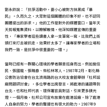
劉永鈴說：「抗爭活動中，要小心被對方抹黑成『暴
民』。久而久之，大眾對這個團體的印象不好，也不認同
團體提出的訴求。」他的工作是對外的媒體窗口，當年天
天剪報蒐集資料，以瞭解敵情，他深知媒體宣傳的重要
性，「專家學者這些讀書人拿一支筆寫一寫，比我們上街
頭打來打去被抓走，效果好太多了。讓專家學者的立場和
我們一致，是抗爭中很重要的一環。」
當時已經有一群關心環境的學者願意挺身而出，例如施信
民、張國龍、張曉春、柴松林等人。1987年2月，彰化縣
公害防治協會在台北濟南路的台大校友會館舉辦「杜邦設
廠問題研討會」，多位學者出席發言，將鹿港的議題帶到
台北，也和杜邦代表、環保署官員對話，引來更多鎂光
燈。一個月後，杜邦公司宣布放棄在鹿港設廠，除了鹿港
人自身的努力，學者的聲援也有很大的助力。1987年9