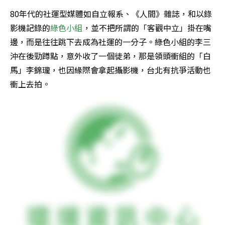
80年代的社運型媒體如自立報系、《人間》雜誌，和以錄
影機記錄的
綠色小組
，並不把所謂的「客觀中立」掛在嘴
邊，而是往往跳下去成為社運的一分子。綠色小組的李三
沖在後勁蹲點，意外收了一個徒弟，那是領頭衝組的「白
馬」李錦瓏，也因緣際會拿起攝影機，台北有抗爭活動也
衝上去拍。