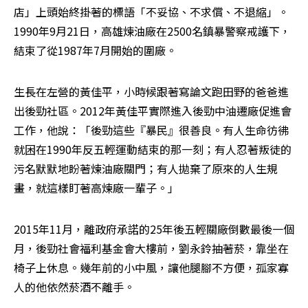
店」上頭始終掛著的標語「不妥協、不求償、不退縮」。
1990年9月21日，高雄煉油廠在2500名鎮暴警察戒護下，
結束了從1987年7月開始的圍廠。
生長在左營的黃佳平，小時候跟著寫論文跑田野的爸爸進
出後勁社區。2012年黃佳平實際進入後勁中油遷廠促進會
工作，他說：「後勁這些『暴民』很善良。有人生命彷彿
就困在1990年反五輕運動結束的那一刻；有人忍著叛徒的
污名默默地盼著煉油廠關門；有人拋棄了原來的人生規
畫，就這樣盯著高煉廠一輩子。」
2015年11月，離政府承諾的25年後五輕關廠倒數最後一個
月，後勁社會福利基金會大樓前，劉永鈴抽著菸，靠坐在
椅子上休息。幾年前的小中風，讓他腿腳不方便，孤家寡
人的他依然菸酒不離手。