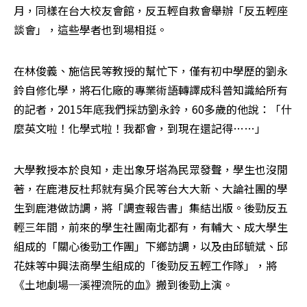
月，同樣在台大校友會館，反五輕自救會舉辦「反五輕座
談會」，這些學者也到場相挺。
在林俊義、施信民等教授的幫忙下，僅有初中學歷的劉永
鈴自修化學，將石化廠的專業術語轉譯成科普知識給所有
的記者，2015年底我們採訪劉永鈴，60多歲的他說：「什
麼英文啦！化學式啦！我都會，到現在還記得……」
大學教授本於良知，走出象牙塔為民眾發聲，學生也沒閒
著，在鹿港反杜邦就有吳介民等台大大新、大論社團的學
生到鹿港做訪調，將「調查報告書」集結出版。後勁反五
輕三年間，前來的學生社團南北都有，有輔大、成大學生
組成的「關心後勁工作團」下鄉訪調，以及由邱毓斌、邱
花妹等中興法商學生組成的「後勁反五輕工作隊」，將
《土地劇場─溪裡流阮的血》搬到後勁上演。