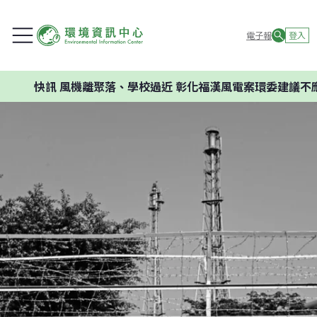
電子報
登入
快訊
風機離聚落、學校過近 彰化福漢風電案環委建議不應開發