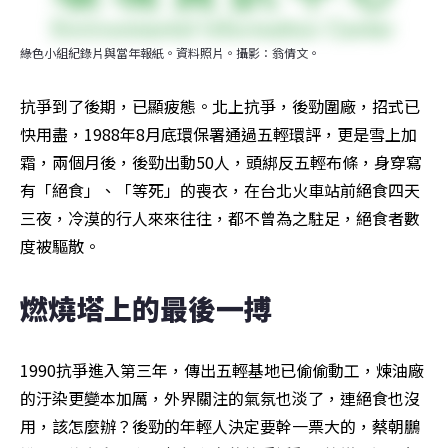
綠色小組紀錄片與當年報紙。資料照片。攝影：翁倩文。
抗爭到了後期，已顯疲態。北上抗爭，後勁圍廠，招式已
快用盡，1988年8月底環保署通過五輕環評，更是雪上加
霜，兩個月後，後勁出動50人，頭綁反五輕布條，身穿寫
有「絕食」、「等死」的喪衣，在台北火車站前絕食四天
三夜，冷漠的行人來來往往，都不曾為之駐足，絕食者數
度被驅散。
燃燒塔上的最後一搏
1990抗爭進入第三年，傳出五輕基地已偷偷動工，煉油廠
的汙染更變本加厲，外界關注的氣氛也淡了，連絕食也沒
用，該怎麼辦？後勁的年輕人決定要幹一票大的，蔡朝鵬