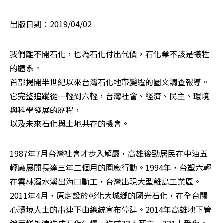
出版日期：2019/04/02
我們離不開石化，也為石化付出代價，石化業不該是犧牲
的體系。

首部揭開半世紀以來台灣石化地帶變遷的圖文調查報導。

它完整追蹤從一輕到六輕，台灣社會、經濟、民主、環境
與科學發展的歷程，

以及未來石化與土地共存的機會。
1987年7月台灣社會才步入解嚴，高雄後勁居民在中油五
輕廠展開長達三年二個月的圍廠行動。1994年，台塑六輕
在雲林濁水溪出海口動工，台灣出現大型離島工業區。
2011年4月，原定設於彰化大城鄉的國光石化，在全台關
心環境人士的串連下由總統宣布停建。2014年高雄地下管
線丙烯外洩造成石化氣爆，造成32人死亡，321人受傷。