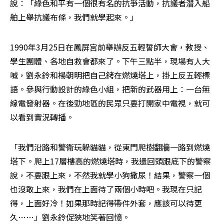
說：「綠色和平有一個很有名的抗爭活動，抗議者潛入船
舶上舉抗議布條，我們就學起來。」
1990年3月25日在鳳屏宮前舉辦反五輕誓師大會，教授、
學生團體、各地自救會都來了。下午三點半，現場有人大
喊，劉永鈴和楊朝明把自己銬在燃燒塔上，掛上反五輕標
語。參與行動設計的綠色小組，把新的武器用上：一台無
線電發射器。在後勁地區的民眾只要打開家中電視，就可
以看到實況轉播。
「我們沿路和警衛玩躲貓貓，從東門爬樹翻牆一路到燃燒
塔下。爬上17層樓高的燃燒塔時，我還回頭跟底下的警察
說，不要跟上來，不然我就學小狗撒尿！結果，警察一個
也沒敢上來，我們在上面待了兩個小時吧。我現在只記
得，上面好冷！如果那時記得帶件外套，應該可以待更
久……」劉永鈴促狹地笑著回憶。