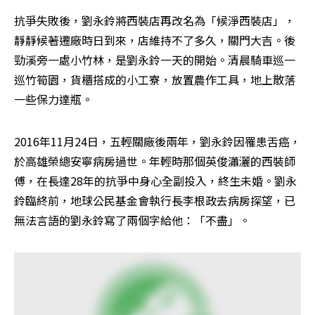
抗爭失敗後，劉永鈴將西裝店再改名為「候淨西裝店」，
靜靜候著遷廠時日到來，店維持不了多久，關門大吉。後
勁溪旁一處小竹林，是劉永鈴一天的開始。清晨騎車巡一
巡竹筍園，貨櫃搭成的小工寮，放置農作工具，地上散落
一些保力達瓶。
2016年11月24日，五輕關廠後兩年，劉永鈴因罹患舌癌，
於高雄榮總安寧病房過世。年輕時那個英俊瀟灑的西裝師
傅，在長達28年的抗爭中身心全副投入，終生未婚。劉永
鈴臨終前，地球公民基金會執行長李根政去病房探望，已
無法言語的劉永鈴寫了兩個字給他：「不盡」。