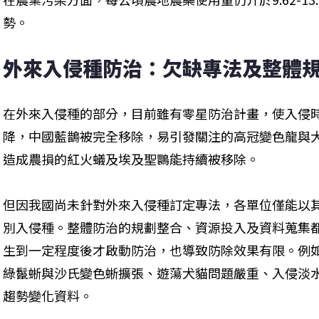
勢。
外來入侵種防治：欠缺專法及整體規
在外來入侵種的部分，目前雖有零星防治計畫，使入侵
降，中國藍鵲被完全移除，易引發關注的高冠變色龍與
造成農損的紅火蟻及埃及聖䴉能持續被移除。
但因我國尚未針對外來入侵種訂定專法，各單位僅能以
別入侵種。整體防治的規劃整合、資源投入及資料蒐集
生到一定程度後才啟動防治，也導致防除效果有限。例
綠鬣蜥與沙氏變色蜥擴張、遊蕩犬貓問題嚴重、入侵淡
趨勢變化資料。