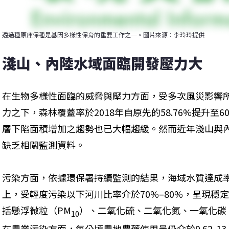
透過種原庫保種是基因多樣性保育的重要工作之一。圖片來源：李玲玲提供
淺山、內陸水域面臨開發壓力大
在生物多樣性面臨的威脅與壓力方面，受多次風災影響
力之下，森林覆蓋率於2018年自原先的58.76%提升至
層下陷面積增加之趨勢也已大幅趨緩。然而近年淺山與
缺乏相關監測資料。
污染方面，依據環保署持續監測的結果，海域水質達成率自
上，受輕度污染以下河川比率介於70%–80%，呈現穩
括懸浮微粒（PM
）、二氧化硫、二氧化氮、一氧化碳
10
在農業污染方面，每公頃農地農藥使用量仍介於9.62-13