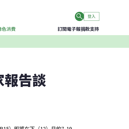
登入
綠色消費
訂閱電子報
捐款支持
家報告談
15）即將在下（12）月的7-19