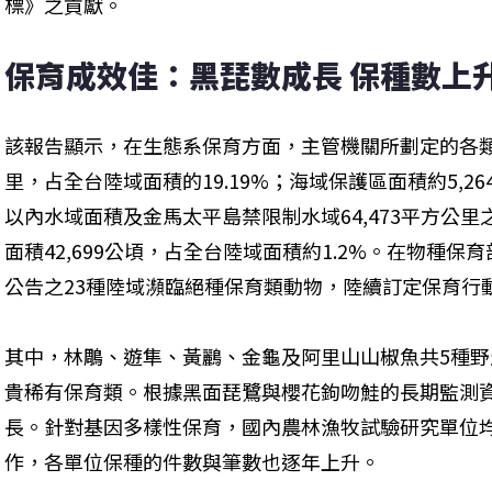
標》之貢獻。
保育成效佳：黑琵數成長 保種數上
該報告顯示，在生態系保育方面，主管機關所劃定的各類陸域
里，占全台陸域面積的19.19%；海域保護區面積約5,2
以內水域面積及金馬太平島禁限制水域64,473平方公里之
面積42,699公頃，占全台陸域面積約1.2%。在物種
公告之23種陸域瀕臨絕種保育類動物，陸續訂定保育行
其中，林鵰、遊隼、黃鸝、金龜及阿里山山椒魚共5種野生動
貴稀有保育類。根據黑面琵鷺與櫻花鉤吻鮭的長期監測
長。針對基因多樣性保育，國內農林漁牧試驗研究單位
作，各單位保種的件數與筆數也逐年上升。