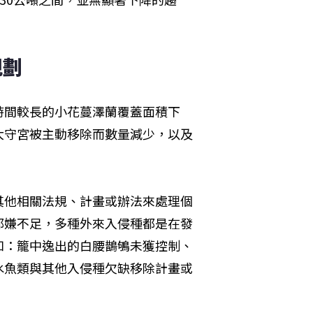
劃 
時間較長的小花蔓澤蘭覆蓋面積下
大守宮被主動移除而數量減少，以及
其他相關法規、計畫或辦法來處理個
都嫌不足，多種外來入侵種都是在發
如：籠中逸出的白腰鵲鴝未獲控制、
水魚類與其他入侵種欠缺移除計畫或