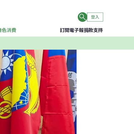
登入
綠色消費
訂閱電子報
捐款支持