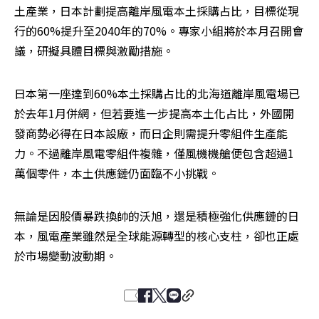
土產業，日本計劃提高離岸風電本土採購占比，目標從現
行的60%提升至2040年的70%。專家小組將於本月召開會
議，研擬具體目標與激勵措施。
日本第一座達到60%本土採購占比的北海道離岸風電場已
於去年1月併網，但若要進一步提高本土化占比，外國開
發商勢必得在日本設廠，而日企則需提升零組件生產能
力。不過離岸風電零組件複雜，僅風機機艙便包含超過1
萬個零件，本土供應鏈仍面臨不小挑戰。
無論是因股價暴跌換帥的沃旭，還是積極強化供應鏈的日
本，風電產業雖然是全球能源轉型的核心支柱，卻也正處
於市場變動波動期。