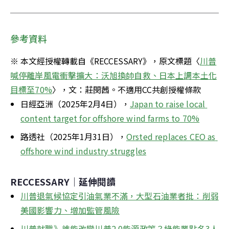
參考資料
※ 本文經授權轉載自《RECCESSARY》，原文標題〈
川普
喊停離岸風電衝擊擴大：沃旭換帥自救、日本上調本土化
目標至70%
〉，文：莊閔茜。不適用CC共創授權條款
日經亞洲（2025年2月4日），
Japan to raise local 
content target for offshore wind farms to 70%
路透社（2025年1月31日），
Orsted replaces CEO as 
offshore wind industry struggles
RECCESSARY｜延伸閱讀
川普退氣候協定引油氣業不滿，大型石油業者批：削弱
美國影響力、增加監管風險
川普就職》誰能改變川普2.0能源政策？綠能業點名3人