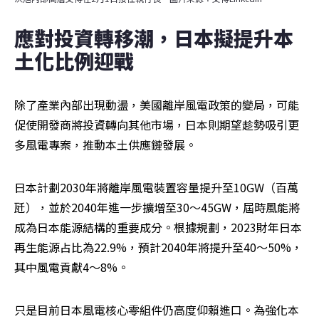
應對投資轉移潮，日本擬提升本
土化比例迎戰
除了產業內部出現動盪，美國離岸風電政策的變局，可能
促使開發商將投資轉向其他市場，日本則期望趁勢吸引更
多風電專案，推動本土供應鏈發展。
日本計劃2030年將離岸風電裝置容量提升至10GW（百萬
瓩），並於2040年進一步擴增至30～45GW，屆時風能將
成為日本能源結構的重要成分。根據規劃，2023財年日本
再生能源占比為22.9%，預計2040年將提升至40～50%，
其中風電貢獻4～8%。
只是目前日本風電核心零組件仍高度仰賴進口。為強化本