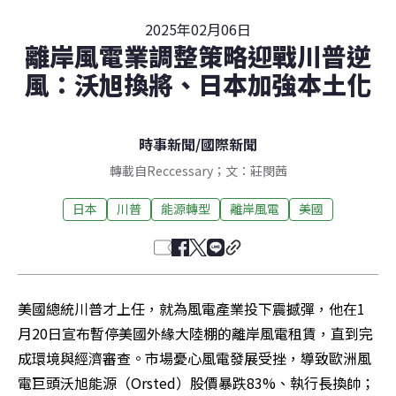
2025年02月06日
離岸風電業調整策略迎戰川普逆
風：沃旭換將、日本加強本土化
時事新聞
/
國際新聞
轉載自Reccessary；文：莊閔茜
日本
川普
能源轉型
離岸風電
美國
美國總統川普才上任，就為風電產業投下震撼彈，他在1
月20日宣布暫停美國外緣大陸棚的離岸風電租賃，直到完
成環境與經濟審查。市場憂心風電發展受挫，導致歐洲風
電巨頭沃旭能源（Orsted）股價暴跌83%、執行長換帥；