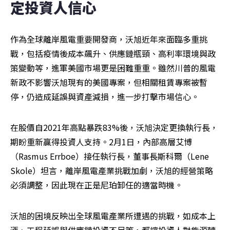
定投資人信心
作為全球離岸風電重要開發商，沃旭近年來面臨多重挑
戰，包括疫情後成本飆升、供應鏈瓶頸、高利率環境與政
策變動等，進軍美國市場更是困難重重。雖然川普的風電
新政不影響沃旭現有的美國專案，但相關租賃專案被暫
停，仍造成延誤與資產減損，進一步打擊市場信心。
在股價自2021年高點暴跌83%後，沃旭決定更換執行長，
期盼重新贏得投資人支持。2月1日，內部高層艾博
（Rasmus Errboe）接任執行長，董事長斯科爾（Lene 
Skole）坦言，離岸風電產業挑戰加劇，沃旭的經營策略
必須調整，因此現在正是尼珀卸任的適當時機。
沃旭的困境反映出全球風電產業所遭遇的挑戰，如成本上
漲、工程延誤與供應鏈投資不足等，都讓投資人對能源轉