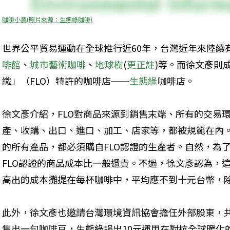
咖啡小農(照片來源：生態綠咖啡)
世界公平貿易運動在全球推行近60年，台灣近年來陸續
啡館
、
城市藝術咖啡
、
地球樹
(
更正註
)等。而徐文彥則
織」（FLO）特許的咖啡店──
生態綠
咖啡店。 

徐文彥介紹，FLO對商品來源到銷售末端、所有的交易
產、收購、出口、進口、加工、店家等，都被規範在內
的所有產品，都必須購自FLO認證的生產者。自然，為
FLO認證的商品成本比一般還貴。不過，徐文彥認為，
此外，徐文彥也邀請台灣環境資訊協會擔任外部股東，
售出一包咖啡豆，生態綠捐出10元運用在對抗全球暖化