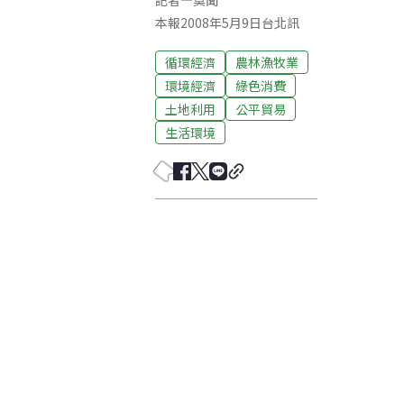
記者
—
莫聞
本報2008年5月9日台北訊
循環經濟
農林漁牧業
環境經濟
綠色消費
土地利用
公平貿易
生活環境