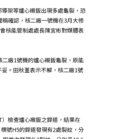
部導架等爐心襯鈑出現多處龜裂，恐
聞稿確認，核二廠一號機在3月大修
能會核能管制處處長陳宜彬對媒體表
核二廠1號機的爐心襯鈑龜裂，原能
不妥。田秋堇表示不解，核二廠1號
UT）檢查爐心襯鈑之銲道，結果在
分，標號H5的銲道發現有2處裂紋，分