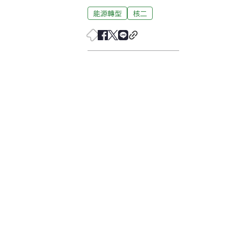
能源轉型
核二