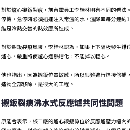
對於爐心襯鈑裂痕，前台電員工李桂林則有不同的看法
停機，急停時必須迅速注入常溫的水，溫降率每分鐘約
能是冷熱交替的熱效應所造成。
對於襯鈑裂痕風險，李桂林認為，如果上下隔板發生錯
爐心，嚴重將使爐心過熱熔化，不能掉以輕心。
他也指出，因為襯鈑位置敏感，所以很難進行焊接修補
造物全部移除，是很大的工程。
襯鈑裂痕沸水式反應爐共同性問題
原能會表示，核二廠的爐心襯鈑係位於反應爐壓力槽內