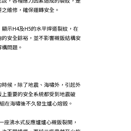
也說，各種應力因素造成的裂紋，是
要之維修，確保運轉安全。
顯示H4及H5的水平焊道裂紋，在
夠的安全餘裕，並不影響襯鈑結構安
解構問題。
的時候，除了地震、海嘯外，引起外
鈑上重要的安全系統都受到地震破
機組在海嘯後不久發生爐心熔毀。
發生一座沸水式反應爐爐心襯鈑裂開，