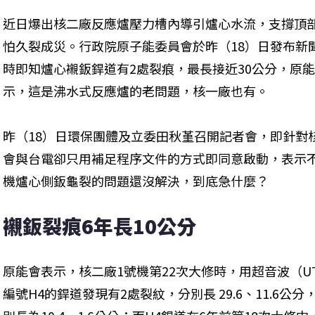
近日爆出核二廠反應爐壓力槽內導引爐心水流，支撐頂
怕久裂成災。行政院原子能委員會於昨（18）日發布新
時即知爐心襯鈑銲道有2處裂痕，最長接近30公分，原
示，這是沸水式反應爐的老問題，核一廠也有。
昨（18）日環保團體及立委田秋堇召開記者會，即針對
會與台電卻只用補足程序文件的方式即同意啟動，表示
機爐心側鈑龜裂的問題還沒解決，到底急什麼？
襯鈑裂痕6年長10公分
原能會表示，核二廠1號機第22次大修時，用超音波（
編號H4的銲道發現有2處裂紋，分別長 29.6、11.6公