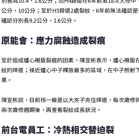
別長為10.4、1.6公分；而H4銲道在6年前第18次大修
公分，10公分；至於H5銲道2處裂紋，6年前無法確認
確認分別長9.2公分，1.6公分。
原能會：應力腐蝕造成裂痕
至於造成爐心襯鈑裂痕的因素，陳宜彬表示，爐心襯鈑
紋的焊道；接近爐心中子釋放最多的區域，在中子照射
果。

陳宜彬說，目前核一廠是以大夾子夾住焊道，每次歲修
兩次歲修週期後，再查看裂紋成長狀況。
前台電員工：冷熱相交替迫裂