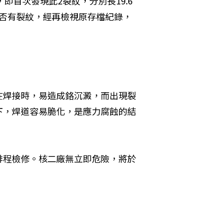
中，即首次發現此2裂紋，分別長19.6
是否有裂紋，經再檢視原存檔紀錄，
在焊接時，易造成鉻沉澱，而出現裂
下，焊道容易脆化，是應力腐蝕的結
排程檢修。核二廠無立即危險，將於