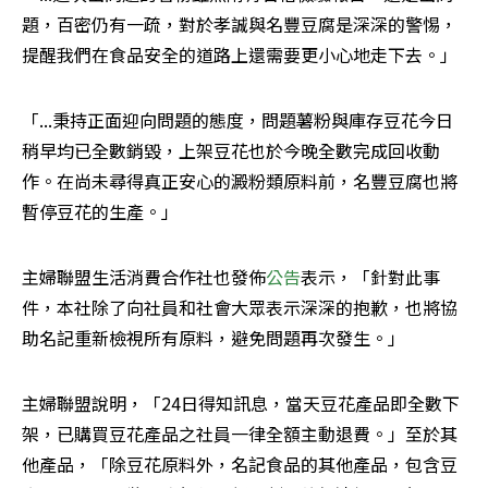
題，百密仍有一疏，對於孝誠與名豐豆腐是深深的警惕，
提醒我們在食品安全的道路上還需要更小心地走下去。」
「...秉持正面迎向問題的態度，問題薯粉與庫存豆花今日
稍早均已全數銷毀，上架豆花也於今晚全數完成回收動
作。在尚未尋得真正安心的澱粉類原料前，名豐豆腐也將
暫停豆花的生產。」
主婦聯盟生活消費合作社也發佈
公告
表示，「針對此事
件，本社除了向社員和社會大眾表示深深的抱歉，也將協
助名記重新檢視所有原料，避免問題再次發生。」
主婦聯盟說明，「24日得知訊息，當天豆花產品即全數下
架，已購買豆花產品之社員一律全額主動退費。」至於其
他產品，「除豆花原料外，名記食品的其他產品，包含豆