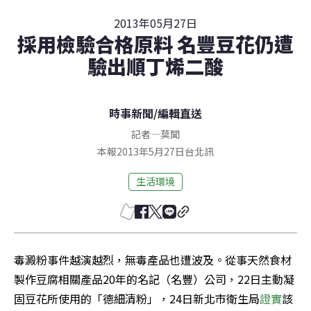
2013年05月27日
採用檢驗合格原料 名豐豆花仍遭
驗出順丁烯二酸
時事新聞
/
編輯直送
記者
—
莫聞
本報2013年5月27日台北訊
生活環境
毒澱粉事件越演越烈，無毒產品也遭波及。從事天然食材
製作豆腐相關產品20年的名記（名豐）公司，22日主動凝
固豆花所使用的「德細清粉」，24日新北市衛生局
證實
該