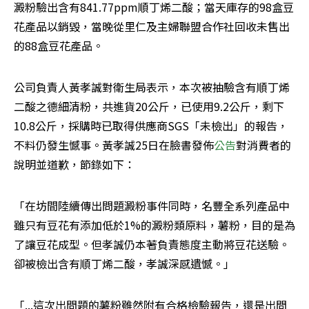
澱粉驗出含有841.77ppm順丁烯二酸；當天庫存的98盒豆
花產品以銷毀，當晚從里仁及主婦聯盟合作社回收未售出
的88盒豆花產品。
公司負責人黃孝誠對衛生局表示，本次被抽驗含有順丁烯
二酸之德細清粉，共進貨20公斤，已使用9.2公斤，剩下
10.8公斤，採購時已取得供應商SGS「未檢出」的報告，
不料仍發生憾事。黃孝誠25日在臉書發佈
公告
對消費者的
說明並道歉，節錄如下：
「在坊間陸續傳出問題澱粉事件同時，名豐全系列產品中
雖只有豆花有添加低於1%的澱粉類原料，薯粉，目的是為
了讓豆花成型。但孝誠仍本著負責態度主動將豆花送驗。
卻被檢出含有順丁烯二酸，孝誠深感遺憾。」
「...這次出問題的薯粉雖然附有合格檢驗報告，還是出問