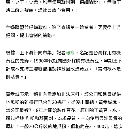
腐、豆干、豆漿，均無使用凝固劑「德細清粉」，無順丁
烯二酸之疑慮，請社員放心食用。」
主婦聯盟並呼籲政府，除了查緝第一線業者，更要從上游
把關，提出管制的策略。
根據「上下游新聞市集」記者
報導
，名記是台灣採用有機
黃豆的先鋒，1990年代就向國外採購有機黃豆，早期更不
計成本支持主婦聯盟推動非基因改造黃豆，「當時根本是
倒貼賣。」
黃孝誠表示，絕非有意添加非法原料，該公司和進貨提供
地瓜粉的雜糧行已合作20幾年，從沒出問題。黃孝誠說，
該公司最近7、8年才開始製作豆花，原料除了黃豆、水，
還包括地瓜 粉和凝固劑，為求品質，一向使用最好最貴的
原料。一般20公斤裝的地瓜粉，價格約在3、400元，這次