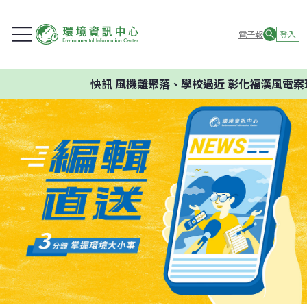
電子報
登入
快訊
風機離聚落、學校過近 彰化福漢風電案環