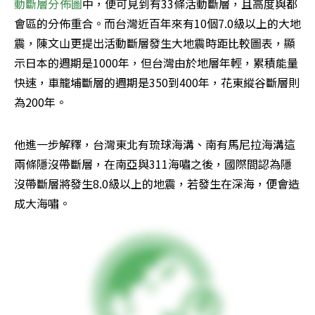
動斷層分佈圖
中，便可見到有33條活動斷層，且高度與都
會區的分佈重合。而台灣近百年來有10個7.0級以上的大地
震，陳文山更提出活動斷層發生大地震時距比較圖表，顯
示日本的週期是1000年，但台灣由於地層年輕，累積能量
快速，車籠埔斷層的週期是350到400年，花東縱谷斷層則
為200年。
他進一步解釋，台灣東北有琉球海溝、南有馬尼拉海溝這
兩條隱沒帶斷層，在南亞與311海嘯之後，國際間認為隱
沒帶斷層將發生8.0級以上的地震，若發生在深海，便會造
成大海嘯。