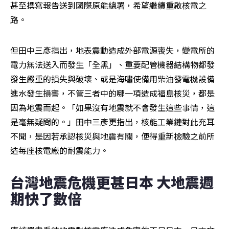
甚至撰寫報告送到國際原能總署，希望繼續重啟核電之
路。
但田中三彥指出，地表震動造成外部電源喪失，變電所的
電力無法送入而發生「全黑」、重要配管機器結構物都發
發生嚴重的損失與破壞、或是海嘯使備用柴油發電機設備
進水發生損害，不管三者中的哪一項造成福島核災，都是
因為地震而起。「如果沒有地震就不會發生這些事情，這
是毫無疑問的。」田中三彥更指出，核能工業鏈對此充耳
不聞，是因若承認核災與地震有關，便得重新檢驗之前所
造每座核電廠的耐震能力。
台灣地震危機更甚日本 大地震週
期快了數倍