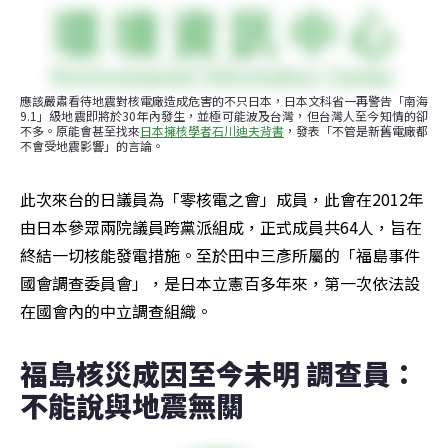
應該嚴肅看待地震對核電廠造成危害的不只日本，日本文科省一再警告「南海
9.1」級地震即將於30年內發生，並極可能波及台灣，但台灣人至今知情的卻
不多。原能會甚至找來
日本擁核學者石川迪夫背書
，發表「不管是新舊電廠都
不會受地震影響」的言論。
此次來台的日議員為「零核電之會」成員，此會在2012年
由日本參眾兩院議員跨黨派組成，正式成員共64人，旨在
終結一切核能發電措施。至於田中三彥所屬的「福島事件
國會調查委員會」，是日本立憲百多年來，第一次依法設
在國會內的中立調查組織。
福島核災成因至今未明 調查員：
不能說與地震無關