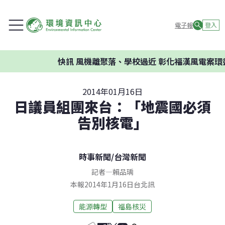
電子報
登入
快訊
風機離聚落、學校過近 彰化福漢風電案環委建
2014年01月16日
日議員組團來台：「地震國必須
告別核電」
時事新聞
/
台灣新聞
記者
—
賴品瑀
本報2014年1月16日台北訊
能源轉型
福島核災