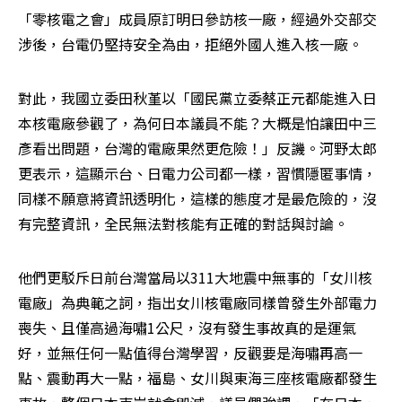
「零核電之會」成員原訂明日參訪核一廠，經過外交部交
涉後，台電仍堅持安全為由，拒絕外國人進入核一廠。
對此，我國立委田秋堇以「國民黨立委蔡正元都能進入日
本核電廠參觀了，為何日本議員不能？大概是怕讓田中三
彥看出問題，台灣的電廠果然更危險！」反譏。河野太郎
更表示，這顯示台、日電力公司都一樣，習慣隱匿事情，
同樣不願意將資訊透明化，這樣的態度才是最危險的，沒
有完整資訊，全民無法對核能有正確的對話與討論。
他們更駁斥日前台灣當局以311大地震中無事的「女川核
電廠」為典範之詞，指出女川核電廠同樣曾發生外部電力
喪失、且僅高過海嘯1公尺，沒有發生事故真的是運氣
好，並無任何一點值得台灣學習，反觀要是海嘯再高一
點、震動再大一點，福島、女川與東海三座核電廠都發生