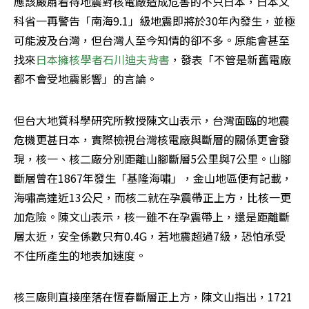
應該嚴肅看待地震對核電廠造成危害的不只日本，日本文
科省一再警告「南海9.1」級地震即將於30年內發生，並極
可能波及台灣，但台灣人至今知情的卻不多。原能會甚至
找來
日本擁核學者石川迪夫背書
，發表「不管是新舊電廠
都不會受地震影響」的言論。
但台大地質科學研究所教授陳文山表示，台灣面臨的地震
危機更甚日本，實際檢視台灣核電廠與斷層的關係更會發
現，核一、核二廠分別距離山腳斷層5公里與7公里。山腳
斷層曾在1867年發生「基隆海嘯」，金山地區便有記載，
海嘯高達近13公尺，而核二就在孕震帶正上方，比核一更
加危險。陳文山表示，核一雖不在孕震帶上，還是距離斷
層太近，安全係數只有0.4G，若地震超過7級，恐怕承受
不住所產生的地表加速度。
核三廠則直接座落在恆春斷層正上方，陳文山指出，1721