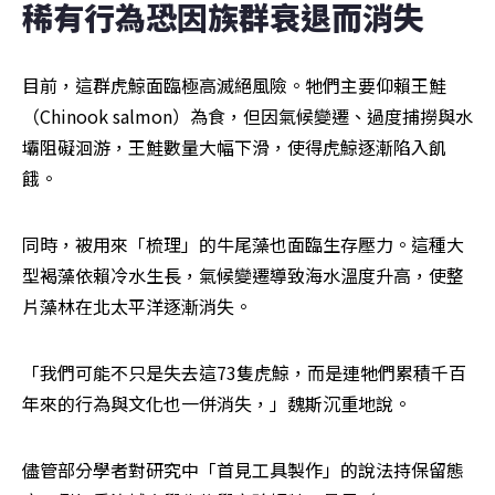
稀有行為恐因族群衰退而消失
目前，這群虎鯨面臨極高滅絕風險。牠們主要仰賴王鮭
（Chinook salmon）為食，但因氣候變遷、過度捕撈與水
壩阻礙洄游，王鮭數量大幅下滑，使得虎鯨逐漸陷入飢
餓。
同時，被用來「梳理」的牛尾藻也面臨生存壓力。這種大
型褐藻依賴冷水生長，氣候變遷導致海水溫度升高，使整
片藻林在北太平洋逐漸消失。
「我們可能不只是失去這73隻虎鯨，而是連牠們累積千百
年來的行為與文化也一併消失，」魏斯沉重地說。
儘管部分學者對研究中「首見工具製作」的說法持保留態