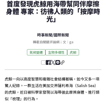
首度發現虎鯨用海帶幫同伴摩擦
身體 專家：彷彿人類的「按摩時
光」
時事新聞
/
國際新聞
轉載自關鍵評論網；文：ga
氣候變遷
生物多樣性
虎鯨
虎鯨一向以高度智慧和複雜社會結構著稱，如今又多一項
驚人紀錄。一群生活在美加交界薩利希海（Salish Sea）
的虎鯨，近日被科學家發現以海帶彼此摩擦身體、進行類
似「梳理」的行為。