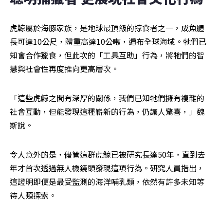
虎鯨屬於海豚家族，是地球最頂級的掠食者之一，成魚體
長可達10公尺，體重高達10公噸，遍布全球海域。牠們已
知會合作獵食，但此次的「工具互助」行為，將牠們的智
慧與社會性再度推向更高層次。
「這些虎鯨之間有深厚的關係，我們已知牠們擁有複雜的
社會互動，但能發現這種嶄新的行為，仍讓人驚喜，」魏
斯說。
令人意外的是，儘管這群虎鯨已被研究長達50年，直到去
年才首次透過無人機鏡頭發現這項行為。研究人員指出，
這證明即便是最受監測的海洋哺乳類，依然有許多未知等
待人類探索。