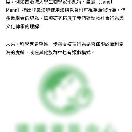
度，例如喬治城大學生物學家珍妮特・曼恩（Janet 
Mann）指出瓶鼻海豚使用海綿覓食也可視為類似行為，但
多數學者仍認為，這項研究拓展了我們對動物社會行為與
文化傳承的理解。
未來，科學家希望進一步探查這項行為是否僅限於薩利希
海的虎鯨，或在其他族群中也有類似模式。