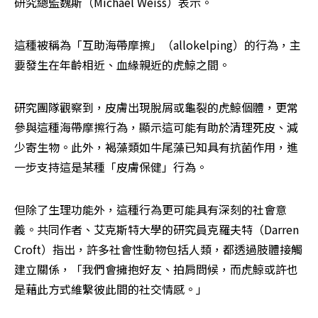
研究總監魏斯（Michael Weiss）表示。
這種被稱為「互助海帶摩擦」（allokelping）的行為，主
要發生在年齡相近、血緣親近的虎鯨之間。
研究團隊觀察到，皮膚出現脫屑或龜裂的虎鯨個體，更常
參與這種海帶摩擦行為，顯示這可能有助於清理死皮、減
少寄生物。此外，褐藻類如牛尾藻已知具有抗菌作用，進
一步支持這是某種「皮膚保健」行為。
但除了生理功能外，這種行為更可能具有深刻的社會意
義。共同作者、艾克斯特大學的研究員克羅夫特（Darren 
Croft）指出，許多社會性動物包括人類，都透過肢體接觸
建立關係，「我們會擁抱好友、拍肩問候，而虎鯨或許也
是藉此方式維繫彼此間的社交情感。」