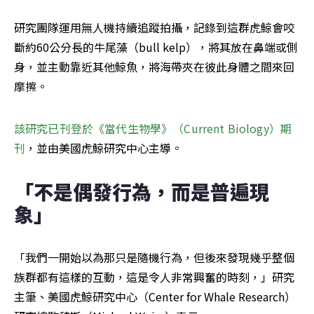
研究團隊運用無人機持續追蹤拍攝，記錄到這群虎鯨會咬
斷約60公分長的牛尾藻（bull kelp），將其放在鼻端或側
身，並主動靠近其他鯨魚，將海帶夾在彼此身體之間來回
摩擦。
該研究已刊登於《當代生物學》（Current Biology）期
刊
，並由美國虎鯨研究中心主導。
「不是偶發行為，而是普遍現
象」
「我們一開始以為那只是隨機行為，但後來發現幾乎整個
族群都有這樣的互動，這是令人非常興奮的時刻，」研究
主筆、美國虎鯨研究中心（Center for Whale Research）