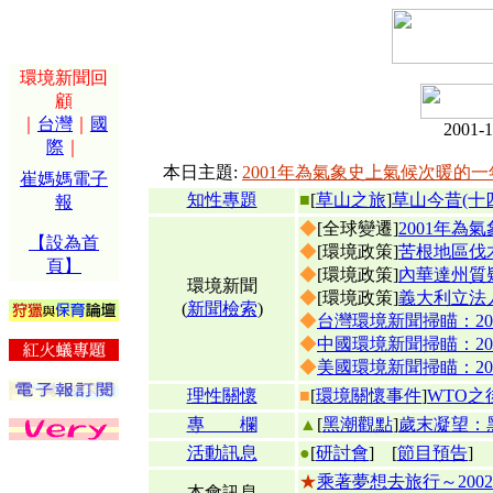
環境新聞回
顧
｜
台灣
｜
國
2001-
際
｜
本日主題:
2001年為氣象史上氣候次暖的一
崔媽媽電子
知性專題
■
[
草山之旅
]
草山今昔(十
報
◆
[全球變遷]
2001年為
【設為首
◆
[環境政策]
苦根地區伐
頁】
◆
[環境政策]
內華達州質
環境新聞
◆
[環境政策]
義大利立法
(
新聞檢索
)
◆
台灣環境新聞掃瞄：2001
◆
中國環境新聞掃瞄：2001
◆
美國環境新聞掃瞄：2001
理性關懷
■
[
環境關懷事件
]
WTO
專 欄
▲
[
黑潮觀點
]
歲末凝望：
活動訊息
●
[
研討會
]
[
節目預告
]
★
乘著夢想去旅行～200
本會訊息