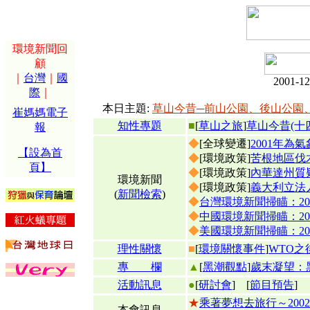
環境新聞回
顧
｜
台灣
｜
國
2001-
際
｜
本日主題:
草山今昔─前山公園、後山公園、
崔媽媽電子
知性專題
■
[
草山之旅
]
草山今昔(十
報
◆
[全球變遷]
2001年為
【設為首
◆
[環境政策]
苦根地區伐
頁】
◆
[環境政策]
內華達州質
環境新聞
◆
[環境政策]
義大利立法
(
新聞檢索
)
◆
台灣環境新聞掃瞄：2001
◆
中國環境新聞掃瞄：2001
◆
美國環境新聞掃瞄：2001
理性關懷
■
[
環境關懷事件
]
WTO
專 欄
▲
[
黑潮觀點
]
歲末凝望：
活動訊息
●
[
研討會
]
[
節目預告
]
★
乘著夢想去旅行～200
本會訊息