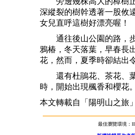
旁邊幾株高大的樟樹正
深縱裂的樹幹透著一股攸
女兒直呼這樹好漂亮喔！
通往後山公園的路，步
鴉椿，冬天落葉，早春長
花，然而，夏季時卻結出
還有杜鵑花、茶花、葉
時，開始出現楓香和櫻花
本文轉載自「陽明山之旅
最佳瀏覽環境：IE5