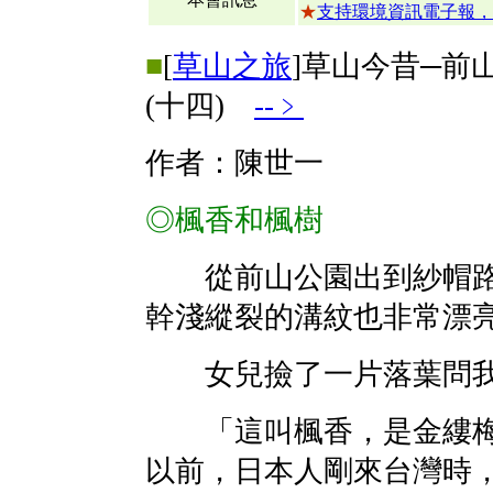
★
支持環境資訊電子報，
■
[
草山之旅
]草山今昔─前
(十四)
--﹥
作者：陳世一
◎楓香和楓樹
從前山公園出到紗帽路
幹淺縱裂的溝紋也非常漂
女兒撿了一片落葉問我
「這叫楓香，是金縷梅
以前，日本人剛來台灣時