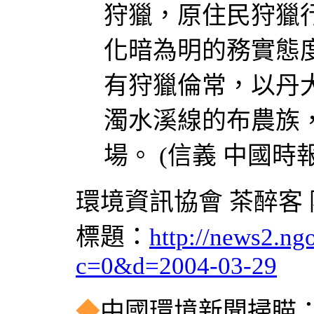
狩獵，原住民狩獵
化暗為明的務實態
有狩獵倫常，以丹
濁水溪線的布農族
場。 (信義 中國時報
環境資訊協會 茶醉客 
標題：
http://news2.ng
c=0&d=2004-03-29
◆
中國環境新聞掃瞄：20