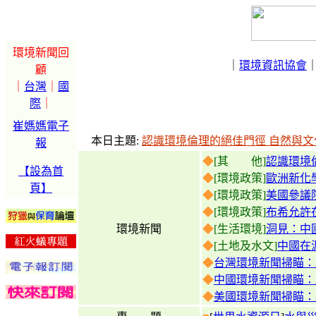
環境新聞回
｜
環境資訊協會
顧
｜
台灣
｜
國
際
｜
崔媽媽電子
本日主題:
認識環境倫理的絕佳門徑 自然與
報
◆
[其 他]
認識環境
【設為首
◆
[環境政策]
歐洲新化
頁】
◆
[環境政策]
美國參議
◆
[環境政策]
布希允許
環境新聞
◆
[生活環境]
洞見：中
◆
[土地及水文]
中國在
◆
台灣環境新聞掃瞄：200
◆
中國環境新聞掃瞄：200
◆
美國環境新聞掃瞄：200