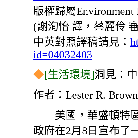
版權歸屬Environment
(謝洵怡 譯，蔡麗伶 審
中英對照譯稿請見：
h
id=04032403
◆
[生活環境]
洞見：中
作者：Lester R. Brow
美國，華盛頓特區，2004
政府在2月8日宣布了