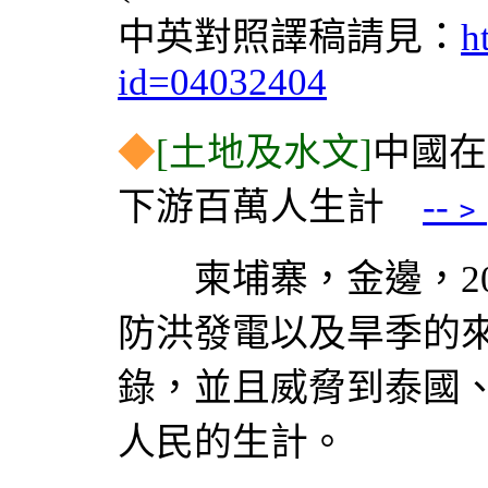
中英對照譯稿請見：
h
id=04032404
◆
[土地及水文]
中國在
下游百萬人生計
--﹥
柬埔寨，金邊，200
防洪發電以及旱季的
錄，並且威脅到泰國
人民的生計。