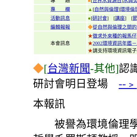
專 題
■
[
世界水資源日
]
水與災
專 欄
▲
[
自然與倫理
]
環境倫
活動訊息
●
[
研討會
] [
講座
] [
編輯報報
◆
從自然與倫理之間的
★
徵求外來種的報馬仔
本會訊息
★
2002環境資訊年鑑
★
請支持環境資訊電
◆
[
台灣新聞
-其他]
認
研討會明日登場
--﹥
本報訊
被譽為環境倫理學