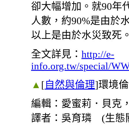
卻大幅增加。就90年
人數，約90%是由於
以上是由於水災致死
全文詳見：
http://e-
info.org.tw/special/
▲
[
自然與倫理
]
環境倫
編輯：愛蜜莉．貝克
譯者：吳育璘 (生態