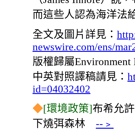
而這些人認為海洋法
全文及圖片詳見：
http
newswire.com/ens/mar
版權歸屬Environment
中英對照譯稿請見：
h
id=04032402
◆
[環境政策]
布希允許
下燒弭森林
--﹥