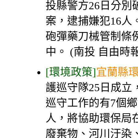
投縣警方26日分
案，逮捕嫌犯16
砲彈藥刀械管制條
中。 (南投 自由時報
[環境政策]
宜蘭縣環
護巡守隊25日成
巡守工作的有7個鄉
人，將協助環保局
廢棄物、河川汙染