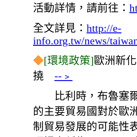
活動詳情，請前往：
h
全文詳見：
http://e-
info.org.tw/news/taiw
◆
[環境政策]
歐洲新化
撓
--﹥
比利時，布魯塞爾，2004
的主要貿易國對於歐
制貿易發展的可能性