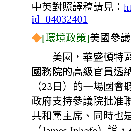
中英對照譯稿請見：
h
id=04032401
◆
[環境政策]
美國參議
美國，華盛頓特區，2004
國務院的高級官員透納（J
（23日）的一場國會
政府支持參議院批准
共和黨主席、同時也
（James Inhof