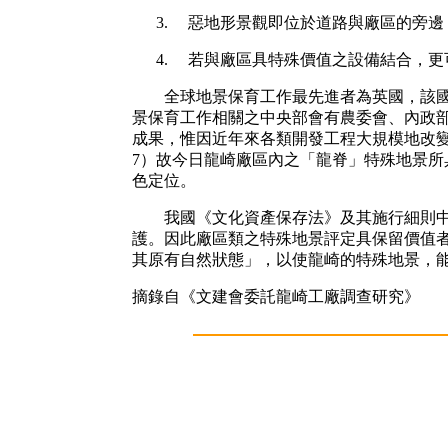
惡地形景觀即位於道路與廠區的旁邊
若與廠區具特殊價值之設備結合，更
全球地景保育工作最先進者為英國，該國自然署（Eng
景保育工作相關之中央部會有農委會、內政
成果，惟因近年來各類開發工程大規模地改變
7）故今日龍崎廠區內之「龍脊」特殊地景
色定位。
我國《文化資產保存法》及其施行細則中，
護。因此廠區類之特殊地景評定具保留價值者
其原有自然狀態」，以使龍崎的特殊地景，
摘錄自《文建會委託龍崎工廠調查研究》