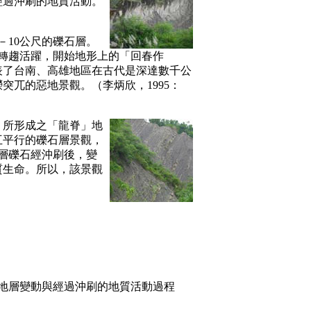
經過沖刷的地質活動。
－10公尺的礫石層。
而轉趨活躍，開始地形上的「回春作
表了台南、高雄地區在古代是深達數千公
兀的惡地景觀。（李炳欣，1995：
所形成之「龍脊」地
互平行的礫石層景觀，
層礫石經沖刷後，變
質生命。所以，該景觀
地層變動與經過沖刷的地質活動過程