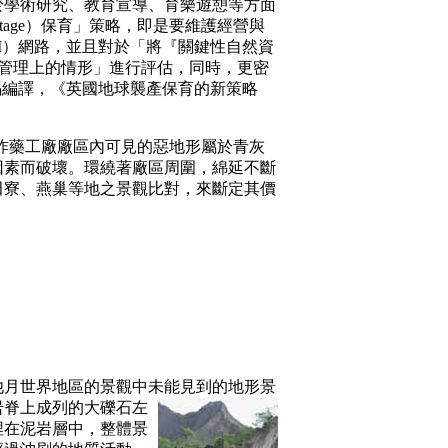
學術研究、教育宣導、育樂遊憩等方面
tage）保育」策略，即是要維護經營與
（SSSI）網路，並且對於「將『關鍵性自然資
襲產景點永續經營管理上的情形」進行評估，同時，更密
黃服賜編譯，《英國地球襲產保育的新策略
崎炸藥工廠廠區內可見的惡地形屬於青灰
因素而破壞。環繞著廠區周圍，綿延不斷
田寮、燕巢等地之景觀比對，來斷定其價
月世界地區的景觀中未能見到的地形景
岩脊上成列的大礫石左
埋在泥岩層中，整體景