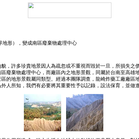
界地形），變成南區廢棄物處理中心
許多珍貴地景因人為疏忽或不重視而毀於一旦，所損失之價值實難
南區廢棄物處理中心，而廠區內之地形景觀，同屬於台南至高雄
景區的地形景觀屬同類型。經過本團隊調查，龍崎炸藥工廠廠區
為外人所知，我們有必要將其重要性予以記錄，設法保育，並做