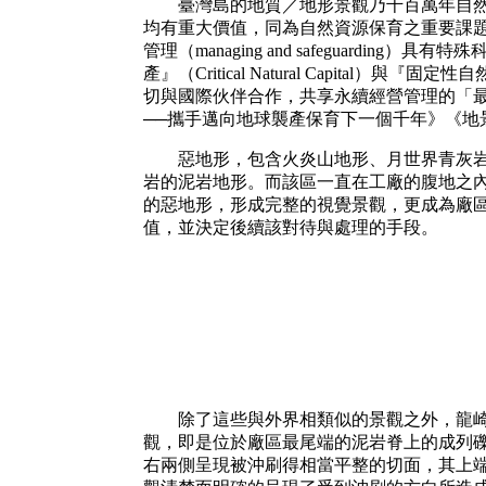
臺灣島的地質／地形景觀乃千百萬年自然界
均有重大價值，同為自然資源保育之重要課題（李
管理（managing and safeguar
產』（Critical Natural Capital）
切與國際伙伴合作，共享永續經營管理的「最優範
──攜手邁向地球襲產保育下一個千年》《地景
惡地形，包含火炎山地形、月世界青灰岩（泥
岩的泥岩地形。而該區一直在工廠的腹地之
的惡地形，形成完整的視覺景觀，更成為廠
值，並決定後續該對待與處理的手段。
除了這些與外界相類似的景觀之外，龍崎尚
觀，即是位於廠區最尾端的泥岩脊上的成列
右兩側呈現被沖刷得相當平整的切面，其上