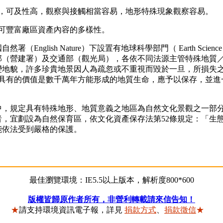
，可及性高，觀察與接觸相當容易，地形特殊現象觀察容易。
可豐富廠區資產內容的多樣性。
lish Nature）下設置有地球科學部門（ Earth Science
部（營建署）及交通部（觀光局），各依不同法源主管特殊地質
地貌，許多珍貴地景因人為疏忽或不重視而毀於一旦，所損失之價值
所具有的價值是數千萬年方能形成的地質生命，應予以保存，並進
規定具有特殊地形、地質意義之地區為自然文化景觀之一部分
，宜劃設為自然保育區，依文化資產保存法第52條規定：「生
能依法受到嚴格的保護。
最佳瀏覽環境：IE5.5以上版本，解析度800*600
版權皆歸原作者所有，非營利轉載請來信告知！
★
請支持環境資訊電子報，詳見
捐款方式
、
捐款徵信
★