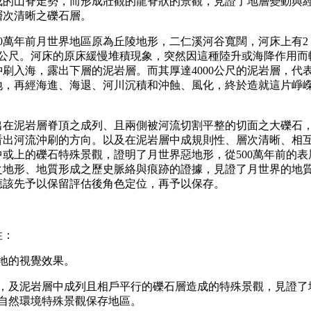
成的山脊走勢，而形成壯觀的龍脊狀的景觀，見證了地層變動與
層次清晰之礫石層。
0萬年前月世界地區原為丘陵地形，二仁溪河谷寬闊，河床上有2
0公尺。河床的原床緩慢堆積現象，突然因這種陸升或海降作用
刷入海，露出下層的泥岩層。而其厚達4000公尺的泥岩層，代
，再經海進、海退、河川沉積和沖蝕、風化，終於造就這片崢嶸突
泥岩層脊頂之成列、且兩側被河流切割平整的切面之大礫石，
看出河流沖刷的方向。以及在泥岩層中成規則性、層次清晰、相
或上的礫石特殊景觀，證明了月世界惡地形，從500萬年前的表
之地形、地質形成之歷史脈絡與痕跡的證據，見證了月世界的地
應該先予以保留評估後角色定位，再予以保存。
性：
地的視覺效果。
，及泥岩層中成列且相戶平行的礫石層造成的特殊景觀，見證了
自然環境特殊景觀保存地區。