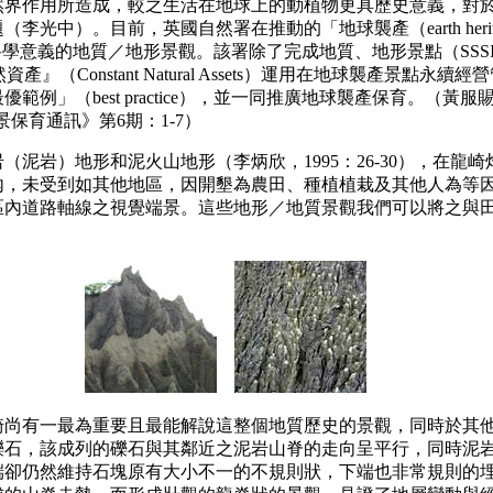
作用所造成，較之生活在地球上的動植物更具歷史意義，對於
光中）。目前，英國自然署在推動的「地球襲產（earth heri
ding）具有特殊科學意義的地質／地形景觀。該署除了完成地質、地形景點
與『固定性自然資產』（Constant Natural Assets）運用在地球
例」（best practice），並一同推廣地球襲產保育。（
保育通訊》第6期：1-7）
岩）地形和泥火山地形（李炳欣，1995：26-30），在龍
內，未受到如其他地區，因開墾為農田、種植植栽及其他人為等
區內道路軸線之視覺端景。這些地形／地質景觀我們可以將之與
有一最為重要且最能解說這整個地質歷史的景觀，同時於其他
礫石
，該成列的礫石與其鄰近之泥岩山脊的走向呈平行，同時泥
端卻仍然維持石塊原有大小不一的不規則狀，下端也非常規則的