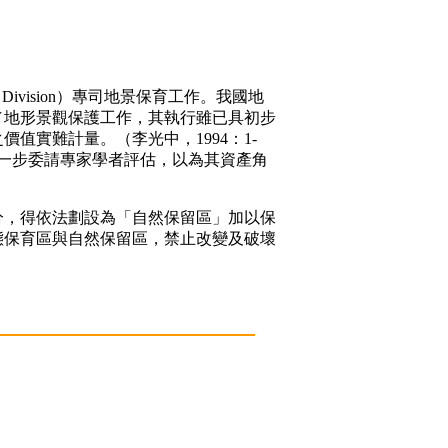
 Division）專司地景保育工作。我國地
／地形景觀保護工作，其執行雖已具初步
實難計量。（李光中，1994：1-
一步委請專家學者評估，以為其資產角
，得依法劃設為「自然保留區」加以保
態保育區與自然保留區，禁止改變及破壞