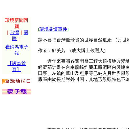
環境新聞回
顧
[
環境關懷事件
]
｜
台灣
｜
國
際
｜
請不要把台灣最珍貴的世界自然遺產 （月世
崔媽媽電子
作者：郭美芳 (成大博士候選人)
報
近年來臺灣各類開發工程大規模地改變地貌，
【設為首
經濟部計畫在台南龍崎炸藥工廠廠區內興建
頁】
田寮、左鎮的草山及燕巢等已納入月世界風
廠區由於長期對外封閉，其地形景觀特色不