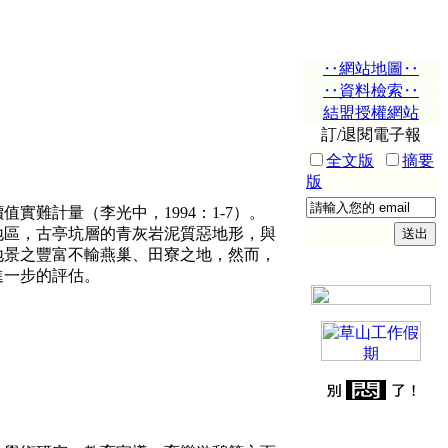
‥網站地圖‥
‥資料檢索‥
結盟授權網站
訂/退閱電子報
全文版
摘要
版
計量（李光中，1994：1-7）。
地區，古亭坑層的青灰岩泥質惡地形，與
地景之豐富不輸燕巢、田寮之地，然而，
進一步的評估。