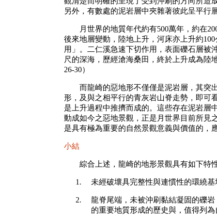
觀清楚而明確的呈現了受到沖刷的方向所造
另外，有數處的泥岩層中夾雜著彼此呈平行
月世界的地質年代約有500萬年，約在20
後來地層變動，陸地上升，河床亦上升約10
用」。二仁溪急速下切作用，表面礫石層被沖
尺的深海，歷經滄海桑田，終於上升成為陸地
26-30）
而龍崎的惡地形不僅僅是泥岩層，其突出在
形，及與之相平行的青灰岩山脊走勢，即可
是上升過程中推擠而成的。這些存在泥岩層中
動成如今之惡地景觀，正是月世界目前所見
是具有極為重要的自然景觀意義與價值的，
小結
綜合上述，龍崎的地形景觀具有如下特
未經破壞具完整性與連慣性的環繞基
龍脊尾端，未被沖刷黏結凝固的礫岩
的重要地質形成的歷史與，值得列為