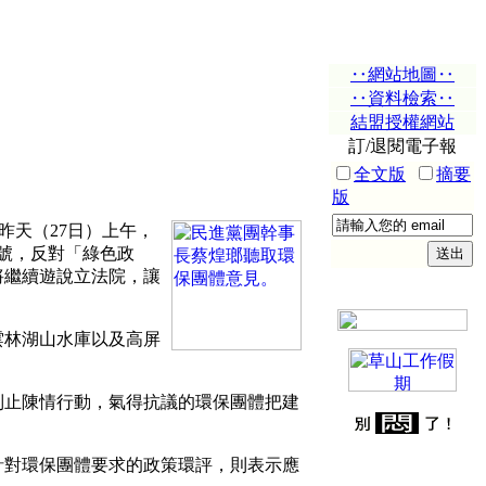
‥網站地圖‥
‥資料檢索‥
結盟授權網站
訂/退閱電子報
全文版
摘要
版
昨天（27日）上午，
口號，反對「綠色政
將繼續遊說立法院，讓
林湖山水庫以及高屏
止陳情行動，氣得抗議的環保團體把建
對環保團體要求的政策環評，則表示應