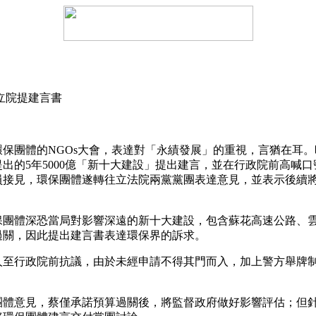
立院提建言書
團體的NGOs大會，表達對「永績發展」的重視，言猶在耳。
出的5年5000億「新十大建設」提出建言，並在行政院前高喊
員接見，環保團體遂轉往立法院兩黨黨團表達意見，並表示後續
體深恐當局對影響深遠的新十大建設，包含蘇花高速公路、雲
過關，因此提出建言書表達環保界的訴求。
行政院前抗議，由於未經申請不得其門而入，加上警方舉牌制
意見，蔡僅承諾預算過關後，將監督政府做好影響評估；但針