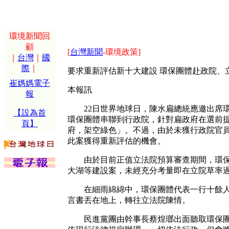
環境新聞回
顧
[
台灣新聞
-環境政策]
｜
台灣
｜
國
際
｜
要求重新評估新十大建設 環保團體赴政院、
崔媽媽電子
本報訊
報
22日世界地球日，陳水扁總統應邀出席環保
【設為首
環保團體串聯到行政院，針對扁政府在選前提
頁】
府，架空綠色」。不過，由於未獲行政院官
此案獲得重新評估的機會。
由於目前正值立法院預算審查期間，環保團
大湖等建設案，未經充分考量即在立院草率
在細雨綿綿中，環保團體代表一行十餘人至
言書丟在地上，轉往立法院陳情。
民進黨團由幹事長蔡煌瑯出面聽取環保團體