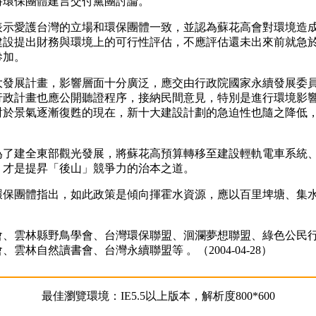
將環保團體建言交付黨團討論。
愛護台灣的立場和環保團體一致，並認為蘇花高會對環境造成
建設提出財務與環境上的可行性評估，不應評估還未出來前就急
參加。
展計畫，影響層面十分廣泛，應交由行政院國家永續發展委員
行政計畫也應公開聽證程序，接納民間意見，特別是進行環境影
對於景氣逐漸復甦的現在，新十大建設計劃的急迫性也隨之降低
建全東部觀光發展，將蘇花高預算轉移至建設輕軌電車系統、
，才是提昇「後山」競爭力的治本之道。
團體指出，如此政策是傾向揮霍水資源，應以百里埤塘、集水
雲林縣野鳥學會、台灣環保聯盟、洄瀾夢想聯盟、綠色公民行
林自然讀書會、台灣永續聯盟等 。（2004-04-28）
最佳瀏覽環境：IE5.5以上版本，解析度800*600