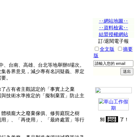
‥網站地圖‥
‥資料檢索‥
結盟授權網站
訂/退閱電子報
全文版
摘要
版
、台南、高雄、台北等地舉辦8場次。
收集各界意見，減少專有名詞疑義、界定
需要。
了占有者主觀認定的「事實上之棄
慣與技術水準推定的「擬制棄置」防止主
體積龐大之廢棄傢俱、修剪庭院之樹
利用」、「再使用」、「最終處置」等行