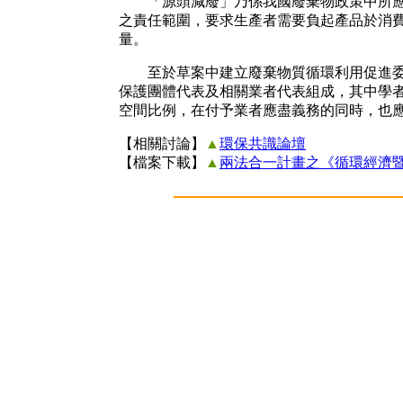
「源頭減廢」乃係我國廢棄物政策中所應實
之責任範圍，要求生產者需要負起產品於消
量。
至於草案中建立廢棄物質循環利用促進委員
保護團體代表及相關業者代表組成，其中學
空間比例，在付予業者應盡義務的同時，也應該顧及
【相關討論】
▲
環保共識論壇
【檔案下載】
▲
兩法合一計畫之《循環經濟