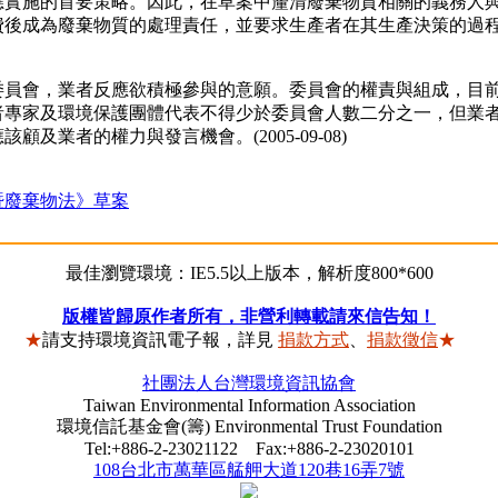
施的首要策略。因此，在草案中釐清廢棄物質相關的義務人與
費後成為廢棄物質的處理責任，並要求生產者在其生產決策的過
會，業者反應欲積極參與的意願。委員會的權責與組成，目前
者專家及環境保護團體代表不得少於委員會人數二分之一，但業
業者的權力與發言機會。(2005-09-08)
暨廢棄物法》草案
最佳瀏覽環境：IE5.5以上版本，解析度800*600
版權皆歸原作者所有，非營利轉載請來信告知！
★
請支持環境資訊電子報，詳見
捐款方式
、
捐款徵信
★
社團法人台灣環境資訊協會
Taiwan Environmental Information Association
環境信託基金會(籌) Environmental Trust Foundation
Tel:+886-2-23021122 Fax:+886-2-23020101
108台北市萬華區艋舺大道120巷16弄7號