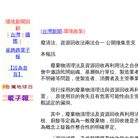
環境新聞回
顧
[
台灣新聞
-環境政策]
｜
台灣
｜
國
際
｜
廢清法、資源回收法兩法合一 公開徵集意見
崔媽媽電子
本報訊
報
廢棄物清理法及資源回收再利用法之合併工
【設為首
會中邀請民間組織、基層執行單位、製造業
頁】
不明確等問題，使製造者、消費者及主管事
現行採用的廢棄物清理法與資源回收再利用
置」、原使用目的喪失且有危害可能性由主
觀認定的漏洞。
其中，廢棄物清理法及資源回收再利用法兩
枝、廚餘等定義為一般廢棄物，但回收後是
為概念上疑義作整合性的明確界定。