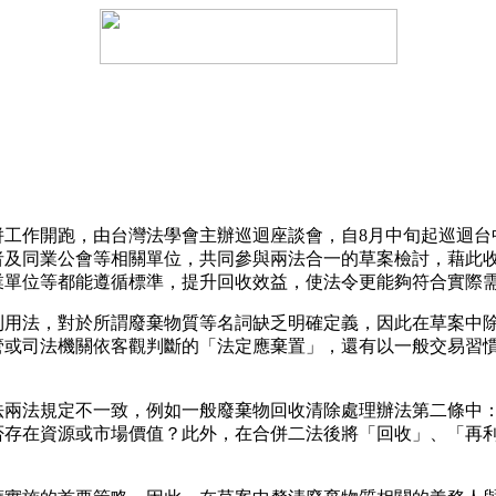
作開跑，由台灣法學會主辦巡迴座談會，自8月中旬起巡迴台中
者及同業公會等相關單位，共同參與兩法合一的草案檢討，藉此
業單位等都能遵循標準，提升回收效益，使法令更能夠符合實際
法，對於所謂廢棄物質等名詞缺乏明確定義，因此在草案中除
管或司法機關依客觀判斷的「法定應棄置」，還有以一般交易習
法規定不一致，例如一般廢棄物回收清除處理辦法第二條中：
否存在資源或市場價值？此外，在合併二法後將「回收」、「再