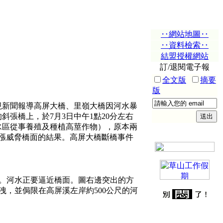
‥網站地圖‥
‥資料檢索‥
結盟授權網站
訂/退閱電子報
全文版
摘要
版
新聞報導高屏大橋、里嶺大橋因河水暴
張橋上，於7月3日中午1點20分左右
水區從事養殖及種植高莖作物），原本兩
暴漲威脅橋面的結果。高屏大橋斷橋事件
。河水正要逼近橋面。圖右邊突出的方
，並侷限在高屏溪左岸約500公尺的河