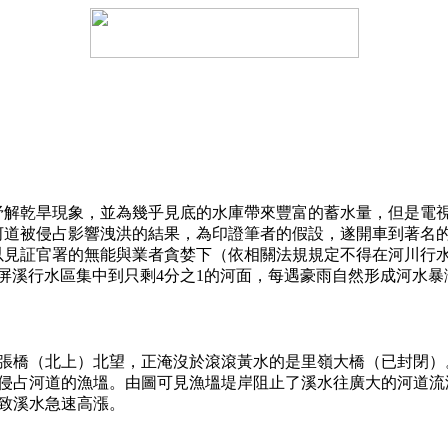
乾旱現象，並為幾乎見底的水庫帶來豐富的蓄水量，但是電視
道被侵占影響洩洪的結果，為印證筆者的假設，遂開車到著名的斜
以見証官署的無能與業者貪婪下（依相關法規規定不得在河川行
致高屏溪行水區集中到只剩4分之1的河面，每遇豪雨自然形成河水
（北上）北望，正淹沒於滾滾黃水的是里嶺大橋（已封閉）
侵占河道的漁塭。由圖可見漁塭堤岸阻止了溪水往廣大的河道流洩
致溪水急速高漲。