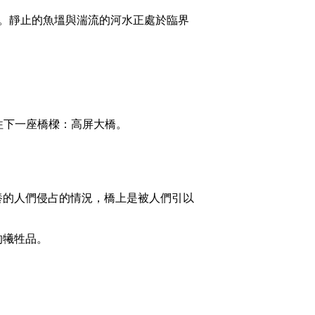
。靜止的魚塭與湍流的河水正處於臨界
往下一座橋樑：高屏大橋。
養的人們侵占的情況，橋上是被人們引以
的犧牲品。