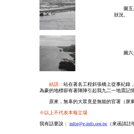
圖五是在
狀況。
圖六是穿
結語：
站在著名工程斜張橋上從事紀錄
為豪的地標卻有著陣陣引起我九二一地震記
原來，無辜的大眾竟是無能的官署（屏東
※以上不代表本報立場
我有話要說：
infor@e-info.org.tw
（來函請註