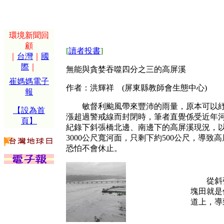
環境新聞回
顧
[
讀者投書
]
｜
台灣
｜
國
際
｜
無能與貪婪吞噬四分之三的高屏溪
崔媽媽電子
作者：洪輝祥 (屏東縣教師會生態中心)
報
敏督利颱風帶來豐沛的雨量，原本可以紓解
【設為首
漲超過警戒線而封閉時，筆者直覺係受近年河
頁】
紀錄下斜張橋北邊、南邊下的高屏溪現況，
3000公尺寬河面，只剩下約500公尺，導
恐怕不會休止。
從斜張橋
塊田就是
道上，導