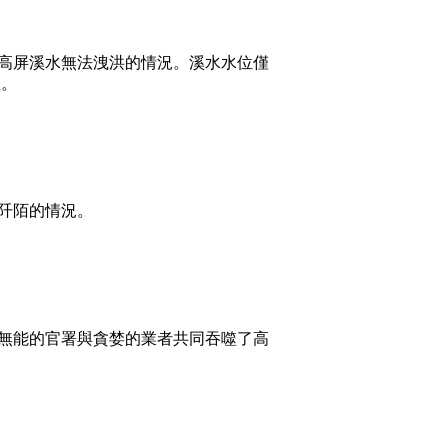
高屏溪水無法洩洪的情況。溪水水位僅
性。
阡陌的情況。
無能的官署與貪婪的業者共同吞噬了高