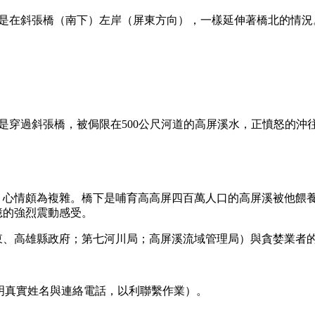
斜張橋（南下）左岸（屏東方向），一樣延伸著橋北的情況
過斜張橋，被侷限在500公尺河道的高屏溪水，正憤怒的沖
，心情頗為複雜。橋下是哺育高高屏四百萬人口的高屏溪被他餵
憶的強烈震動感受。
、高雄縣政府；第七河川局；高屏溪流域管理局）與貪婪業者
明真實姓名與連絡電話，以利聯繫作業）。