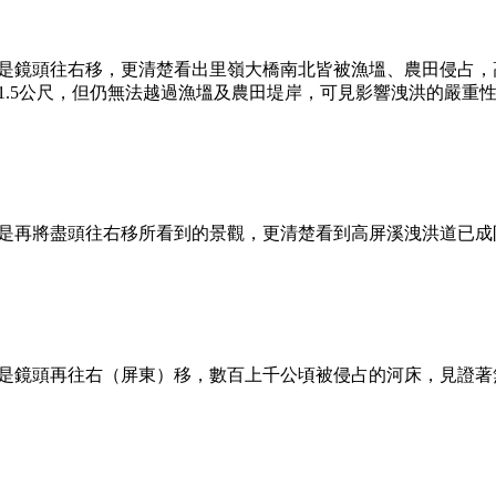
頭往右移，更清楚看出里嶺大橋南北皆被漁塭、農田侵占，
1.5公尺，但仍無法越過漁塭及農田堤岸，可見影響洩洪的嚴重
再將盡頭往右移所看到的景觀，更清楚看到高屏溪洩洪道已成
頭再往右（屏東）移，數百上千公頃被侵占的河床，見證著