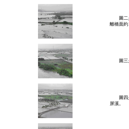
圖二是鏡
離橋面約
圖三是
圖四是鏡
屏溪。