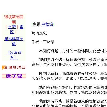
環境新聞回
顧
[
專題-
中秋節
]
｜
台灣
｜
國
際
｜
烤肉文化
崔媽媽電子
作者：王緒昂
報
不知何時起，另外的一種休閒文化已悄悄
【設為首
頁】
我們無時不烤，從週末假期、校園迎新送舊
續數千年的吃月餅習俗。我們無處不烤，從
剛到花蓮時，我偶爾會在夜裡來到七星潭海
卻又讓人感到好奇。原來，那點點漁火，盡
烤肉有錯嗎？烤肉，輕鬆活潑而時髦的休閒
能夠親近山林與綠地。然而，當民眾普遍欠
我們無時不烤，於是被拋棄的垃圾處處可見
分解者與清除者分解的垃圾，也因為過於頻