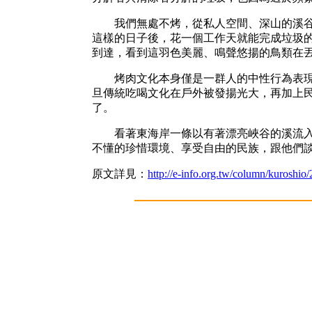
我們無處不烤，從私人空間、深山的溪谷到
這樣的日子後，花一個工作天就能完成垃圾
到達，看到這羽色美麗、鳴聲悠揚的鳥類在
烤肉文化本身僅是一群人的中性行為表現，
旦傳統吃喝文化在戶外被發揚光大，再加上
了。
看著東海岸一條以有著漂亮峽谷的溪流入口
不懂的珍惜環境、享受自由的民族，跟他們
原文詳見：
http://e-info.org.tw/column/kuroshi