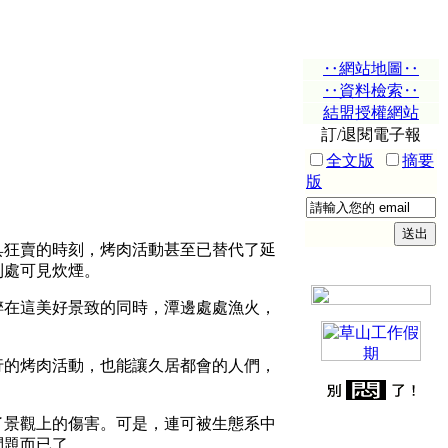
‥網站地圖‥
‥資料檢索‥
結盟授權網站
訂/退閱電子報
全文版
摘要
版
狂賣的時刻，烤肉活動甚至已替代了延
到處可見炊煙。
在這美好景致的同時，潭邊處處漁火，
的烤肉活動，也能讓久居都會的人們，
景觀上的傷害。可是，連可被生態系中
問題而已了。