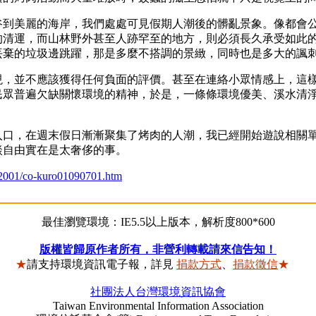
美麗的海岸，我們處處可見假期人潮後的髒亂景象。像都會公
的清運，而山林野外甚至人跡罕至的地方，則必須長久承受如此
丟棄的垃圾邊跳躍，那是多麼不搭調的景緻，同時也是多大的諷
並不應該獲得任何負面的評價。甚至在連絡小眾情感上，這樣
民眾普遍欠缺關懷環境的精神，於是，一條條環境優美、溪水清
，在週末假日漸漸聚集了烤肉的人潮，我已經開始遊說相關單
談自由實在是太奢侈的事。
o/2001/co-kuro01090701.htm
最佳瀏覽環境：IE5.5以上版本，解析度800*600
版權皆歸原作者所有，非營利轉載請來信告知！
★
請支持環境資訊電子報，詳見
捐款方式
、
捐款徵信
★
社團法人台灣環境資訊協會
Taiwan Environmental Information Association