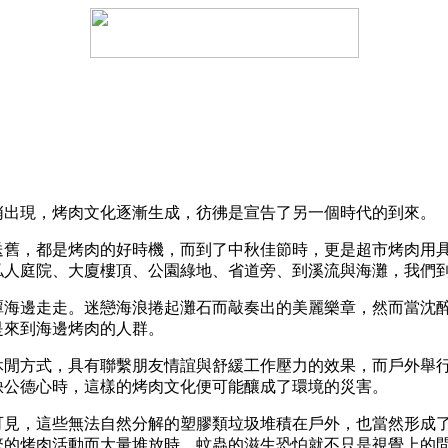
出現，烤肉文化逐漸生成，彷彿是宣告了另一個時代的到來。
，都是烤肉的好時機，而到了中秋佳節時，更是超市烤肉用具
私人庭院、大廈樓頂、公園綠地、省道旁、到溪流與海灘，我們
邊走走。迷戀海浪捲起灘石而敲奏出的美麗樂章，然而當沈醉
是來到海邊烤肉的人群。
方式，具有聯繫朋友情誼與舒緩工作壓力的效果，而戶外舉行
缺公德心時，這樣的烤肉文化便可能釀成了環境的災害。
，這些無法自然分解的塑膠類垃圾堆積在戶外，也當然形成了
繁的烤肉活動而大量堆放時，蚊蟲的滋生恐怕就不只是視覺上的