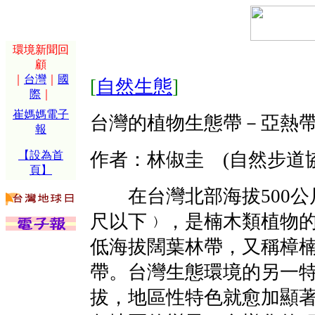
環境新聞回
顧
｜
台灣
｜
國
[
自然生態
]
際
｜
崔媽媽電子
台灣的植物生態帶－亞熱
報
【設為首
作者：林俶圭 (自然步道
頁】
在台灣北部海拔500公尺
尺以下﹚，是楠木類植物
低海拔闊葉林帶，又稱樟
帶。台灣生態環境的另一
拔，地區性特色就愈加顯