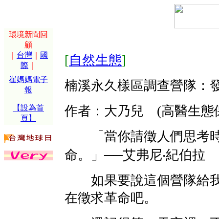
環境新聞回
顧
｜
台灣
｜
國
[
自然生態
]
際
｜
崔媽媽電子
楠溪永久樣區調查營隊：
報
【設為首
作者：大乃兒 (高醫生態
頁】
「當你請徵人們思考時
命。」──艾弗尼‧紀伯拉
如果要說這個營隊給我
在徵求革命吧。