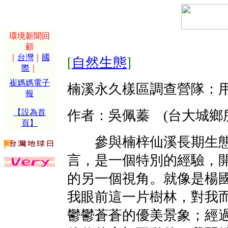
環境新聞回
顧
｜
台灣
｜
國
[
自然生態
]
際
｜
崔媽媽電子
楠溪永久樣區調查營隊：
報
【設為首
作者：吳佩蓁 (台大城鄉
頁】
參與楠梓仙溪長期生態
言，是一個特別的經驗，
的另一個視角。就像是楊
我眼前這一片樹林，對我
鬱鬱蒼蒼的優美景象；經