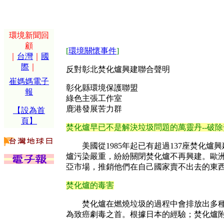
環境新聞回
顧
[
環境關懷事件
]
｜
台灣
｜
國
際
｜
反對彰北焚化爐興建聯合聲明
崔媽媽電子
彰化縣環境保護聯盟
報
綠色主張工作室
鹿港發展苦力群
【設為首
頁】
焚化爐早已不是解決垃圾問題的萬靈丹--破
美國從1985年起已有超過137座焚化爐
爐污染嚴重，紛紛關閉焚化爐不再興建。歐
亞市場，推銷他們在自己國家賣不出去的東西。
焚化爐的毒害
焚化爐在燃燒垃圾的過程中會排放出多種有
為致癌劇毒之首。根據日本的經驗；焚化爐附