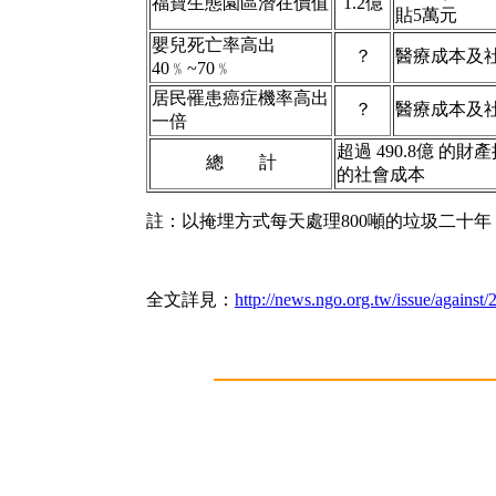
福寶生態園區潛在價值
1.2億
貼5萬元
嬰兒死亡率高出
？
醫療成本及
40﹪~70﹪
居民罹患癌症機率高出
？
醫療成本及
一倍
超過 490.8億 的
總 計
的社會成本
註：以掩埋方式每天處理800噸的垃圾二十年，
全文詳見：
http://news.ngo.org.tw/issue/against