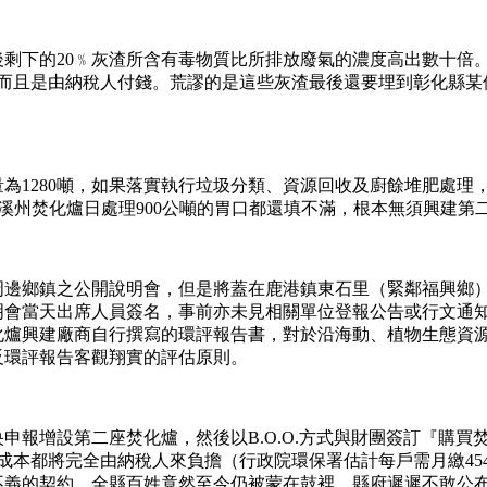
剩下的20﹪灰渣所含有毒物質比所排放廢氣的濃度高出數十倍
元），而且是由納稅人付錢。荒謬的是這些灰渣最後還要埋到彰化縣
280噸，如果落實執行垃圾分類、資源回收及廚餘堆肥處理，應
圾，溪州焚化爐日處理900公噸的胃口都還填不滿，根本無須興建
鄉鎮之公開說明會，但是將蓋在鹿港鎮東石里（緊鄰福興鄉）
明會當天出席人員簽名，事前亦未見相關單位登報公告或行文通
化爐興建廠商自行撰寫的環評報告書，對於沿海動、植物生態資
反環評報告客觀翔實的評估原則。
增設第二座焚化爐，然後以B.O.O.方式與財團簽訂『購買
的成本都將完全由納稅人來負擔（行政院環保署估計每戶需月繳4
不義的契約，全縣百姓竟然至今仍被蒙在鼓裡，縣府遲遲不敢公