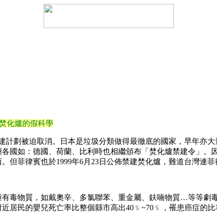
除焚化爐的假科學
興建計劃被迫取消。日本是垃圾分類做得最徹底的國家，早年亦
洲各國如：德國、荷蘭、比利時也相繼頒布「焚化爐禁建令」。
但菲律賓也於1999年6月23日公佈禁建焚化爐，難道台灣連
毒物質，如戴奧辛、多氯聯苯、重金屬、鈇喃物質…等等劇毒
近居民的嬰兒死亡率比整個縣市高出40﹪~70﹪，罹患癌症的