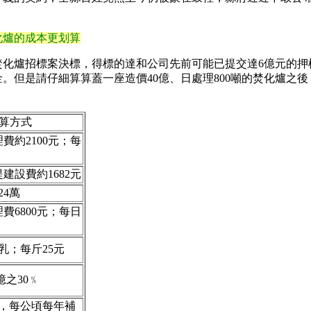
化爐的成本更划算
爐招標案決標，得標的達和公司先前可能已提交達6億元的押
金。但是請仔細算算蓋一座造價40億、日處理800噸的焚化爐之
算方式
費約2100元；每
建設費約1682元
24萬
費6800元；每日
乳；每斤25元
億之30﹪
地，每公頃每年補