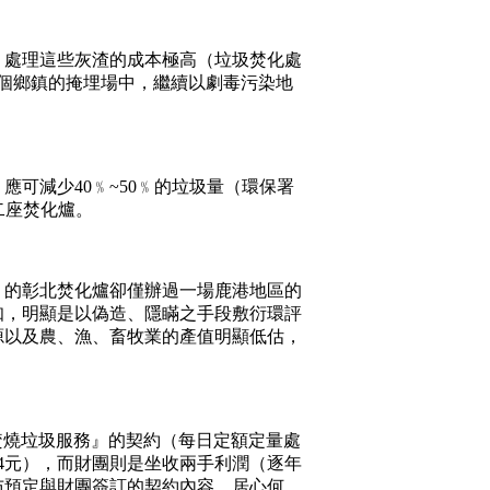
。處理這些灰渣的成本極高（垃圾焚化處
某個鄉鎮的掩埋場中，繼續以劇毒污染地
可減少40﹪~50﹪的垃圾量（環保署
第二座焚化爐。
的彰北焚化爐卻僅辦過一場鹿港地區的
知，明顯是以偽造、隱瞞之手段敷衍環評
源以及農、漁、畜牧業的產值明顯低估，
焚燒垃圾服務』的契約（每日定額定量處
54元），而財團則是坐收兩手利潤（逐年
布預定與財團簽訂的契約內容，居心何