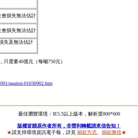
社會損失無法估計
社會損失無法估計
財產損失及無法估計
只需要40億元（每噸750元）
/2001/against-01030902.htm
最佳瀏覽環境：IE5.5以上版本，解析度800*600
版權皆歸原作者所有，非營利轉載請來信告知！
★
請支持環境資訊電子報，詳見
捐款方式
、
捐款徵信
★