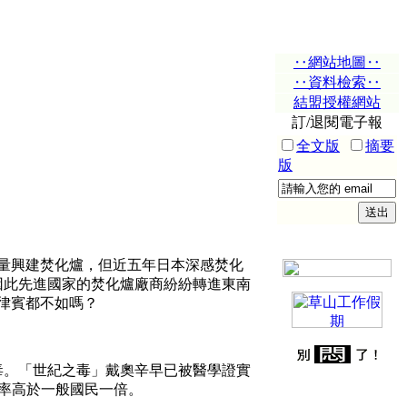
‥網站地圖‥
‥資料檢索‥
結盟授權網站
訂/退閱電子報
全文版
摘要
版
大量興建焚化爐，但近五年日本深感焚化
因此先進國家的焚化爐廠商紛紛轉進東南
菲律賓都不如嗎？
。「世紀之毒」戴奧辛早已被醫學證實
比率高於一般國民一倍。