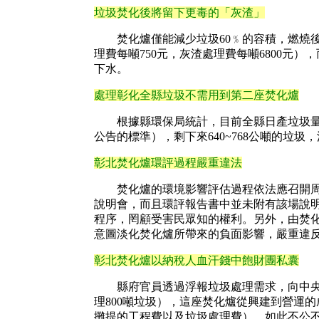
垃圾焚化後將留下更毒的「灰渣」
焚化爐僅能減少垃圾60﹪的容積，燃燒後
理費每噸750元，灰渣處理費每噸6800
下水。
處理彰化全縣垃圾不需用到第二座焚化爐
根據縣環保局統計，目前全縣日產垃圾量為1
公告的標準），剩下來640~768公噸的垃
彰北焚化爐環評過程嚴重違法
焚化爐的環境影響評估過程依法應召開周邊
說明會，而且環評報告書中並未附有該場說
程序，罔顧受害民眾知的權利。另外，由焚
意圖淡化焚化爐所帶來的負面影響，嚴重違
彰北焚化爐以納稅人血汗錢中飽財團私囊
縣府官員透過浮報垃圾處理需求，向中央申報
理800噸垃圾），這座焚化爐從興建到營運
攤提的工程費以及垃圾處理費）。如此不公