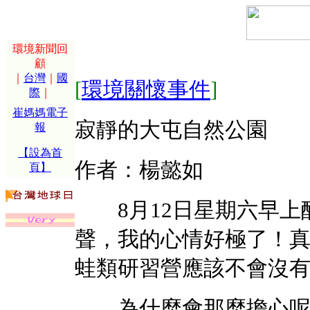
環境新聞回
顧
｜
台灣
｜
國
[
環境關懷事件
]
際
｜
崔媽媽電子
寂靜的大屯自然公園
報
【設為首
作者：楊懿如
頁】
8月12日星期六早上
聲，我的心情好極了！
蛙類研習營應該不會沒
為什麼會那麼擔心呢？