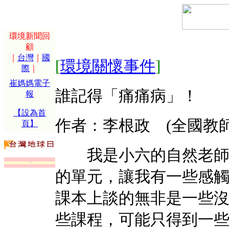
環境新聞回
顧
｜
台灣
｜
國
[
環境關懷事件
]
際
｜
崔媽媽電子
誰記得「痛痛病」！
報
【設為首
作者：李根政 (全國教
頁】
我是小六的自然老師，
的單元，讓我有一些感
課本上談的無非是一些
些課程，可能只得到一