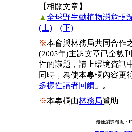
【相關文章】
▲
全球野生動植物瀕危現
(上)
(下)
※
本會與林務局共同合作
(2005年)主題文章已全
性的議題，請上環境資訊中
同時，為使本專欄內容更
多樣性讀者回饋
」。
※
本專欄由
林務局
贊助
最佳瀏覽環境：IE5