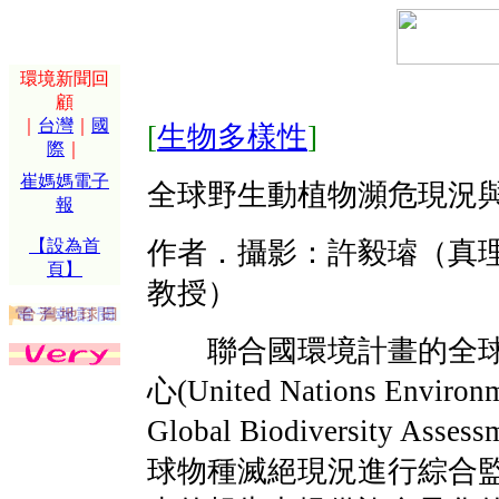
環境新聞回
顧
｜
台灣
｜
國
[
生物多樣性
]
際
｜
崔媽媽電子
全球野生動植物瀕危現況
報
【設為首
作者．攝影：許毅璿（真理
頁】
教授）
聯合國環境計畫的全球
心(United Nations Environm
Global Biodiversity As
球物種滅絕現況進行綜合監