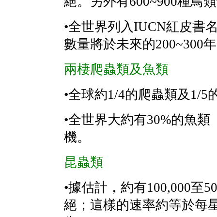
絕。另外有600~900種
•全世界列入IUCN紅皮
數量將於未來的200~300
兩棲爬蟲類及魚類
•全球約1/4的爬蟲類及1
•全世界大約有30%的魚
機。
昆蟲類
•據估計，約有100,000至5
絕；這樣的速率約等於每星