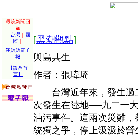
環境新聞回
顧
｜
台灣
｜
國
[
黑潮觀點
]
際
｜
崔媽媽電子
與島共生
報
【設為首
作者：張瑋琦
頁】
台灣近年來，發生過二
次發生在陸地──九二一
油污事件。這兩次災難，
統獨之爭，停止汲汲於營