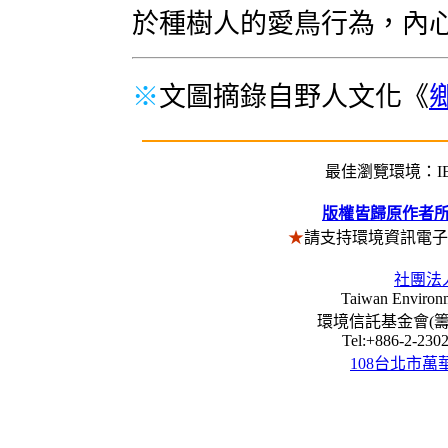
於種樹人的愛鳥行為，內
※
文圖摘錄自野人文化《
最佳瀏覽環境：IE5
版權皆歸原作者
★
請支持環境資訊電
社團法
Taiwan Environm
環境信託基金會(籌) Envi
Tel:+886-2-23
108台北市萬