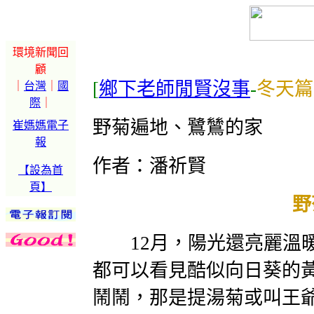
環境新聞回
顧
[
鄉下老師閒賢沒事
-
冬天篇
｜
台灣
｜
國
際
｜
野菊遍地、鷺鷥的家
崔媽媽電子
報
作者：潘祈賢
【設為首
頁】
野
12月，陽光還亮麗溫暖
都可以看見酷似向日葵的
鬧鬧，那是提湯菊或叫王