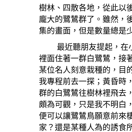
樹林、四散各地，從此以
龐大的鷺鷥群了。雖然，
集的畫面，但是數量總是
最近聽朋友提起，在小
裡面住著一群白鷺鷥，接
某位名人刻意栽種的，目
我專程前去一探；黃昏時
群的白鷺鷥往樹林裡飛去
頗為可觀，只是我不明白
便可以讓鷺鷥鳥願意前來
家？還是某種人為的誘食