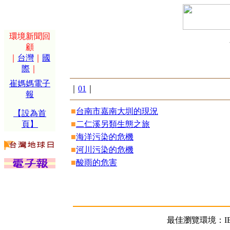
環境新聞回
顧
｜
台灣
｜
國
際
｜
崔媽媽電子
｜
01
｜
報
■
台南市嘉南大圳的現況
【設為首
頁】
■
二仁溪另類生態之旅
■
海洋污染的危機
■
河川污染的危機
■
酸雨的危害
最佳瀏覽環境：IE5