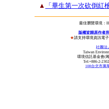
▲
「畢生第一次砍倒紅檜
最佳瀏覽環境：IE5
版權皆歸原作者
★
請支持環境資訊電
社團法
Taiwan Environm
環境信託基金會(籌) Envi
Tel:+886-2-23
108台北市萬