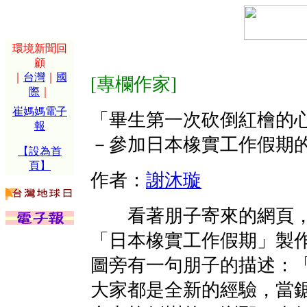
環境新聞回
顧
｜
台灣
｜
國
[專欄作家]
際
｜
崔媽媽電子
「畢生第一次砍倒紅檜的
報
－參加日本橡實工作假期的
【設為首
頁】
作者：
謝沐璇
看著朋子寄來的網頁，
「日本橡實工作假期」製
圖旁有一句朋子的描述：
大家都是全新的經驗，當