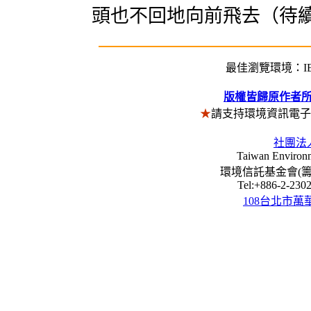
頭也不回地向前飛去（待續）。 (
最佳瀏覽環境：IE5
版權皆歸原作者
★
請支持環境資訊電
社團法
Taiwan Environm
環境信託基金會(籌) Envi
Tel:+886-2-23
108台北市萬