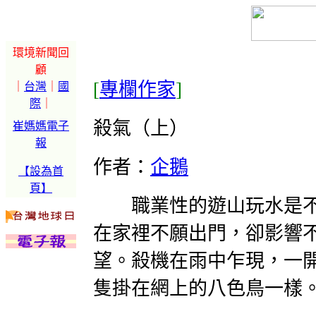
環境新聞回
顧
[
專欄作家
]
｜
台灣
｜
國
際
｜
殺氣（上）
崔媽媽電子
報
作者：
企鵝
【設為首
頁】
職業性的遊山玩水是不
在家裡不願出門，卻影響
望。殺機在雨中乍現，一
隻掛在網上的八色鳥一樣