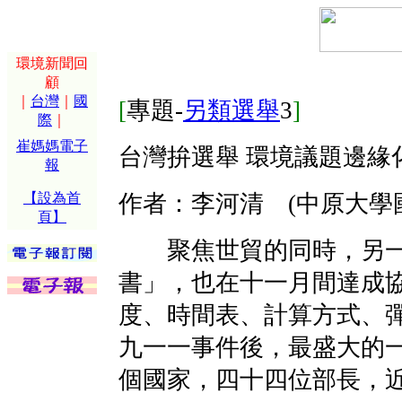
環境新聞回
顧
｜
台灣
｜
國
[
專題-
另類選舉
3
]
際
｜
崔媽媽電子
台灣拚選舉 環境議題邊緣
報
【設為首
作者：李河清 (中原大學
頁】
聚焦世貿的同時，另一
書」，也在十一月間達成
度、時間表、計算方式、
九一一事件後，最盛大的
個國家，四十四位部長，