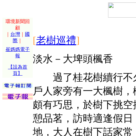
環境新聞回
顧
｜
台灣
｜
國
[
老樹巡禮
]
際
｜
崔媽媽電子
報
淡水－大埤頭楓香
【設為首
頁】
過了桂花樹續行不久
戶人家旁有一大楓樹，
頗有巧思，於樹下挑空
憩品茗，訪時適逢假日
地，大人在樹下話家常