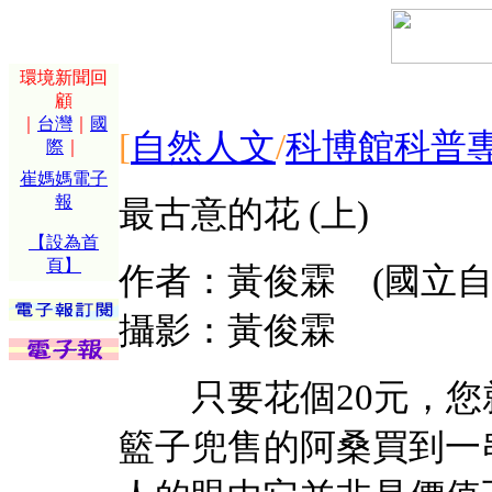
環境新聞回
顧
｜
台灣
｜
國
[
自然人文
/
科博館科普
際
｜
崔媽媽電子
報
最古意的花 (上)
【設為首
頁】
作者：黃俊霖 (國立
攝影：黃俊霖
只要花個20元，您
籃子兜售的阿桑買到一