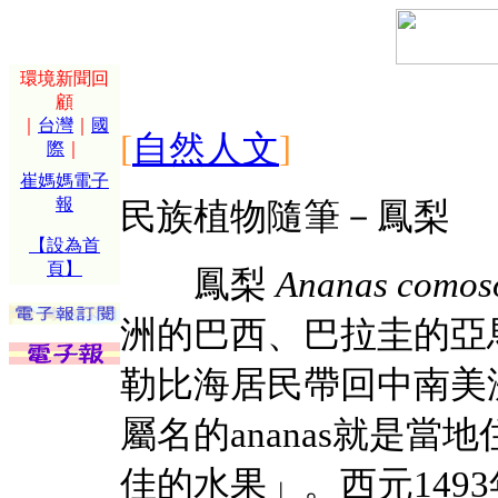
環境新聞回
顧
｜
台灣
｜
國
[
自然人文
]
際
｜
崔媽媽電子
報
民族植物隨筆－鳳梨
【設為首
頁】
鳳梨
Ananas comos
洲的巴西、巴拉圭的亞
勒比海居民帶回中南美
屬名的ananas就是
佳的水果」。西元1493年12月