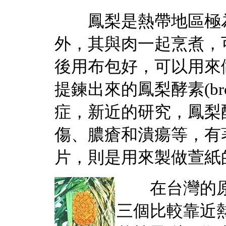
鳳梨是熱帶地區極為
外，其與肉一起烹煮，
後用布包好，可以用來做
提鍊出來的鳳梨酵素(br
症，新近的研究，鳳梨
傷、膿瘡和潰瘍等，有
片，則是用來製做萱紙
在台灣的原
三個比較靠近