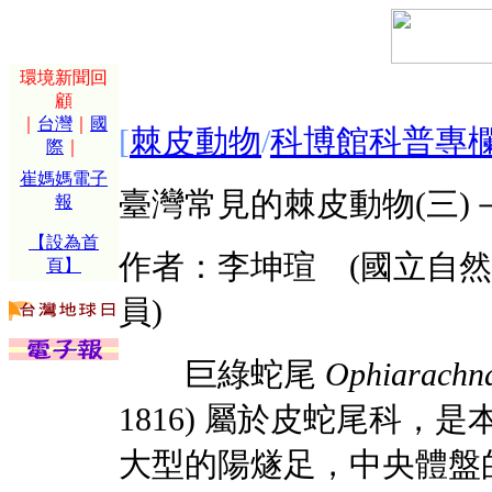
環境新聞回
顧
｜
台灣
｜
國
[
棘皮動物
/
科博館科普專
際
｜
崔媽媽電子
臺灣常見的棘皮動物(三)－蛇
報
【設為首
作者：李坤瑄 (國立自
頁】
員)
巨綠蛇尾
Ophiarachna
1816) 屬於皮蛇尾科，
大型的陽燧足，中央體盤的