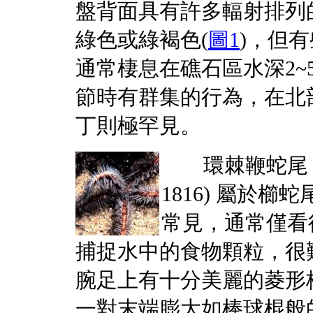
盤背面具有許多輻射排列
綠色或綠褐色(
圖1
)，但
通常棲息在礁石區水深2~
節時有群集的行為，在北
丁則極罕見。
環棘鞭蛇
1816) 屬於
常見，通常僅看
捕捉水中的食物顆粒，很
腕足上有十分美麗的菱形
一對末端膨大如棒球棍般