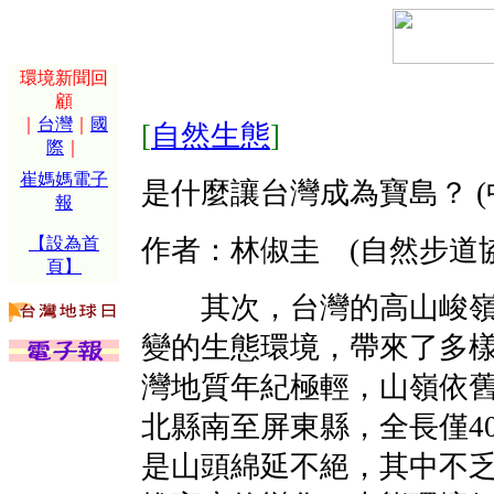
環境新聞回
顧
｜
台灣
｜
國
[
自然生態
]
際
｜
崔媽媽電子
是什麼讓台灣成為寶島？ (
報
【設為首
作者：林俶圭 (自然步道
頁】
其次，台灣的高山峻嶺
變的生態環境，帶來了多
灣地質年紀極輕，山嶺依
北縣南至屏東縣，全長僅4
是山頭綿延不絕，其中不乏