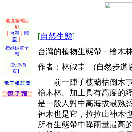
環境新聞回
顧
｜
台灣
｜
國
[
自然生態
]
際
｜
崔媽媽電子
台灣的植物生態帶－檜木
報
【設為首
作者：林俶圭 (自然步道
頁】
前一陣子棲蘭枯倒木事
檜木林。加上具有高度的
是一般人對中高海拔最熟
神木也是它，拉拉山神木
所有生態帶中降雨量最高