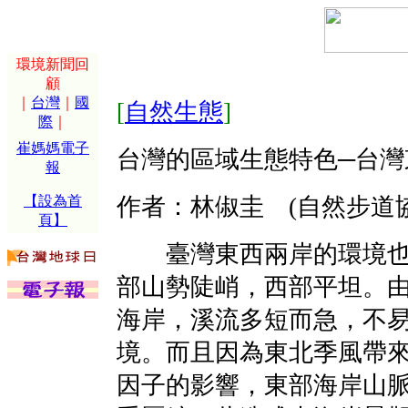
環境新聞回
顧
｜
台灣
｜
國
[
自然生態
]
際
｜
崔媽媽電子
台灣的區域生態特色─台灣
報
【設為首
作者：林俶圭 (自然步道
頁】
臺灣東西兩岸的環境也
部山勢陡峭，西部平坦。
海岸，溪流多短而急，不
境。而且因為東北季風帶
因子的影響，東部海岸山