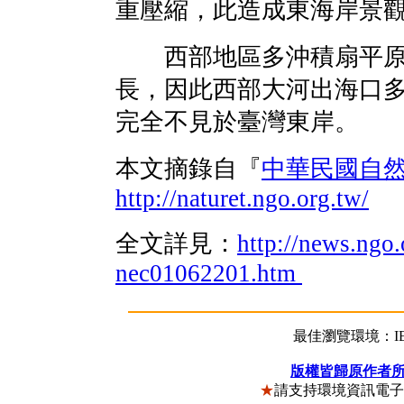
重壓縮，此造成東海岸景
西部地區多沖積扇平原
長，因此西部大河出海口
完全不見於臺灣東岸。
本文摘錄自『
中華民國自
http://naturet.ngo.org.tw/
全文詳見：
http://news.ngo.
nec01062201.htm
最佳瀏覽環境：IE5
版權皆歸原作者
★
請支持環境資訊電