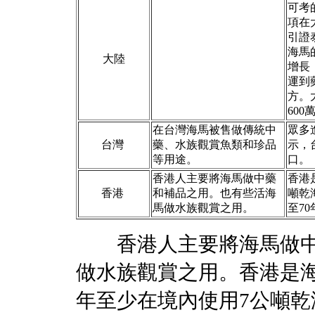
可考
項在
引證
海馬
大陸
增長
運到
方。
60
在台灣海馬被售做傳統中
眾多
台灣
藥、水族觀賞魚類和珍品
示，
等用途。
口。
香港人主要將海馬做中藥
香港
香港
和補品之用。也有些活海
噸乾
馬做水族觀賞之用。
至7
香港人主要將海馬做中
做水族觀賞之用。香港是
年至少在境內使用7公噸