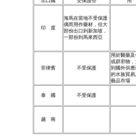
出口國
受保護否
用
海馬在當地不受保護
偶而用作藥材，但大
印 度
部份出口到新加坡，
一部份到馬來西亞
用於醫藥及
或辟邪物，
菲律賓
不受保護
到國外供應
的水族貿易
藝品市場
泰 國
不受保護
越 南