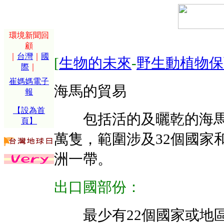
環境新聞回
顧
｜
台灣
｜
國
[
生物的未來
-
野生動植物保
際
｜
崔媽媽電子
海馬的貿易
報
【設為首
包括活的及曬乾的海馬
頁】
萬隻，範圍涉及32個國家
洲一帶。
出口國部份：
最少有22個國家或地區