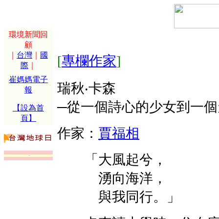
環境新聞回
顧
｜
台灣
｜
國
[
專欄作家
]
際
｜
崔媽媽電子
瑞秋‧卡森
報
─從一個詩心的少女到一個天
【設為首
頁】
作家：
賈福相
「大風起兮，
湧向海洋，
與我同行。」