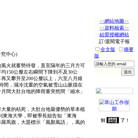
‥網站地圖‥
‥資料檢索‥
結盟授權網站
訂/退閱電子報
全文版
摘要
究中心)
版
的風火就蓄勢待發，直至隔年的三月方可
150公釐左右瞬間下降到不及30公
月再又攀升至200公釐以上，六至八月維
的時間，濕冷沈重的空氣被雪山山脈擋在
十月間大肚台地的降雨量突然間「縮水」
大量的枯死，大肚台地最優勢的草本植
來到東海大學，即被學長姐告知「東海
長排羅馬旗，大題標示「風顏風語」，風的