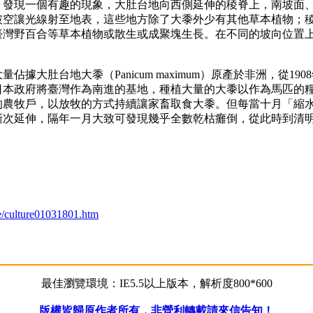
現一個有趣的現象，大肚台地向西側延伸的稜脊上，南坡面、
破空讓光線射至地表，這些地方除了大黍外少有其他草本植物；
臺灣野百合等草本植物或散生或成聚塊生長。在不同的坡向位置
肚台地大黍（Panicum maximum）原產於非洲，從19
日本政府將臺灣作為南進的基地，種植大量的大黍以作為馬匹的
的農牧戶，以放牧的方式持續讓家畜取食大黍。但每當十月「縮
漸次延伸，隔年一月大致可發現幾乎全數乾枯癱倒，從此時到清
re/culture01031801.htm
最佳瀏覽環境：IE5.5以上版本，解析度800*600
版權皆歸原作者所有，非營利轉載請來信告知！