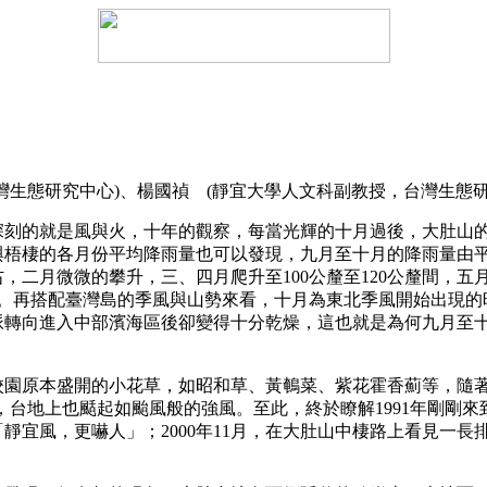
灣生態研究中心)、楊國禎 (靜宜大學人文科副教授，台灣生態研
深刻的就是風與火，十年的觀察，每當光輝的十月過後，大肚山
梧棲的各月份平均降雨量也可以發現，九月至十月的降雨量由平均
，二月微微的攀升，三、四月爬升至100公釐至120公釐間，五
環。再搭配臺灣島的季風與山勢來看，十月為東北季風開始出現
脈轉向進入中部濱海區後卻變得十分乾燥，這也就是為何九月至
原本盛開的小花草，如昭和草、黃鵪菜、紫花霍香薊等，隨著
，台地上也颳起如颱風般的強風。至此，終於瞭解1991年剛剛
「靜宜風，更嚇人」；2000年11月，在大肚山中棲路上看見一