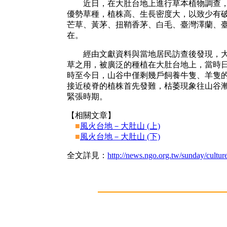
近日，在大肚台地上進行草本植物調查，發
優勢草種，植株高、生長密度大，以致少有
芒草、黃茅、扭鞘香茅、白毛、臺灣澤蘭、
在。
經由文獻資料與當地居民訪查後發現，大量佔據大
草之用，被廣泛的種植在大肚台地上，當時
時至今日，山谷中僅剩幾戶飼養牛隻、羊隻
接近稜脊的植株首先發難，枯萎現象往山谷
緊張時期。
【相關文章】
■
風火台地－大肚山 (上)
■
風火台地－大肚山 (下)
全文詳見：
http://news.ngo.org.tw/sunday/cultu