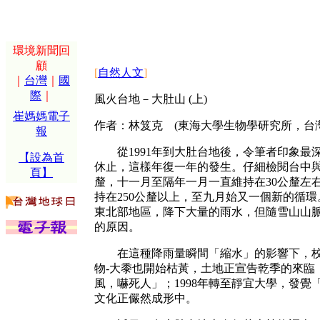
環境新聞回
顧
[
自然人文
]
｜
台灣
｜
國
際
｜
風火台地－大肚山 (上)
崔媽媽電子
作者：林笈克 (東海大學生物學研究所，台
報
從1991年到大肚台地後，令筆者印象最
【設為首
休止，這樣年復一年的發生。仔細檢閱台中與
頁】
釐，十一月至隔年一月一直維持在30公釐左右
持在250公釐以上，至九月始又一個新的循
東北部地區，降下大量的雨水，但隨雪山山
的原因。
在這種降雨量瞬間「縮水」的影響下，校園
物-大黍也開始枯黃，土地正宣告乾季的來臨
風，嚇死人」；1998年轉至靜宜大學，發覺
文化正儼然成形中。