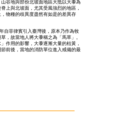
山谷地與部份北坡面地區大抵以大黍為
稜脊上與北坡面，尤其受風強烈的地區，
上，物種的歧異度盡然有如是的差異存
08年自菲律賓引入臺灣後，原本乃作為牧
糧草，故當地人將大黍稱之為「馬草」。
水」作用的影響，大黍逐漸大量的枯黃，
明節前後，當地的消防單位進入戒備的最