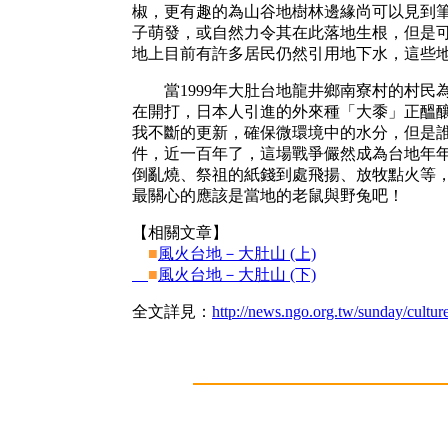
椒，更有趣的為山谷地樹林邊緣尚可以見到
子萌發，或自然力令其在此落地生根，但是
地上目前有許多居民仍然引用地下水，這些
當1999年大肚台地龍井鄉南寮村的村民
在開打，日本人引進的外來種「大黍」正醞
我不斷的更新，確保微環境中的水分，但是
件，近一百年了，這場戰爭儼然成為台地年
倒亂燒、祭祖的紙錢到處飛揚、放牧點火等
最關心的應該是當地的老鼠與野兔吧！
【相關文章】
■
風火台地－大肚山 (上)
■
風火台地－大肚山 (下)
全文詳見：
http://news.ngo.org.tw/sunday/cultu