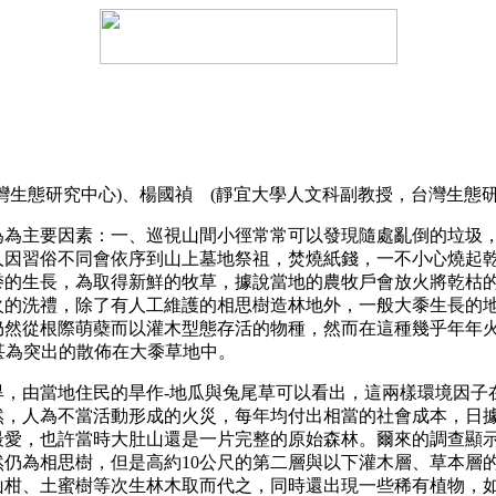
灣生態研究中心)、楊國禎 (靜宜大學人文科副教授，台灣生態研
主要因素：一、巡視山間小徑常常可以發現隨處亂倒的垃圾，
人因習俗不同會依序到山上墓地祭祖，焚燒紙錢，一不小心燒起
黍的生長，為取得新鮮的牧草，據說當地的農牧戶會放火將乾枯
火的洗禮，除了有人工維護的相思樹造林地外，一般大黍生長的
然從根際萌蘗而以灌木型態存活的物種，然而在這種幾乎年年火燒的
的物種，甚為突出的散佈在大黍草地中。
由當地住民的旱作-地瓜與兔尾草可以看出，這兩樣環境因子
然，人為不當活動形成的火災，每年均付出相當的社會成本，日
最愛，也許當時大肚山還是一片完整的原始森林。爾來的調查顯
然仍為相思樹，但是高約10公尺的第二層與以下灌木層、草本層
山柑、土蜜樹等次生林木取而代之，同時還出現一些稀有植物，