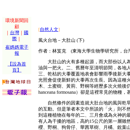
環境新聞回
顧
[
自然人文
]
｜
台灣
｜
國
際
｜
風火台地－大肚山 (下)
崔媽媽電子
作者：林笈克 (東海大學生物學研究所，台
報
大肚山的火有多種起源，而大部份以人為為
【設為首
油與一把火。二、舊曆年至清明節間，各地
頁】
三、乾枯的大黍覆蓋地表會影響雨季後新大
光照會促使新鮮的大黍再次生長。因為這種
木、土蜜樹、黃荊、野桐等經歷多次火燒後仍
hanceana formosana）卻是這裡常見
自然條件的因素造就大肚台地的風與乾旱，
的互動。但是筆者本文中所談的「火」則不
到這種植物在每年的二、三月會成為火神的
有人為干擾的地區，高約15公尺的第一層雖
櫻、野桐、狗骨仔、華茜草樹、月橘、銳葉