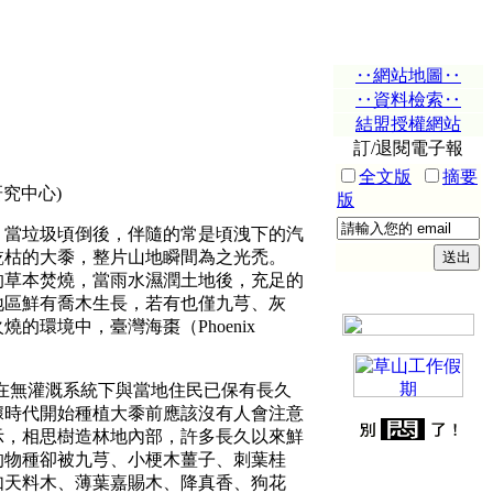
‥網站地圖‥
‥資料檢索‥
結盟授權網站
訂/退閱電子報
全文版
摘要
究中心)
版
當垃圾頃倒後，伴隨的常是頃洩下的汽
乾枯的大黍，整片山地瞬間為之光禿。
的草本焚燒，當雨水濕潤土地後，充足的
地區鮮有喬木生長，若有也僅九芎、灰
環境中，臺灣海棗（Phoenix
在無灌溉系統下與當地住民已保有長久
據時代開始種植大黍前應該沒有人會注意
示，相思樹造林地內部，許多長久以來鮮
的物種卻被九芎、小梗木薑子、刺葉桂
如天料木、薄葉嘉賜木、降真香、狗花