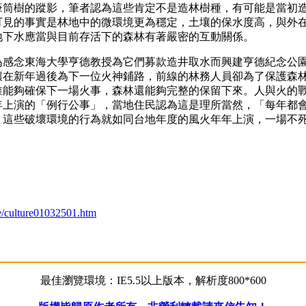
筆筒樹的蹤影，筆者認為這些肯定不是造林樹種，有可能是當初
可見的事實是林地中的微環境更為穩定，土壤的保水度高，與外
地下水應當與目前存活下的森林有著嚴密的互動關係。
為感念東海大學亨德教授為它們募款造井取水而興建亨德紀念公
釀在新年過後為下一位火神鋪路，前線的林務人員卻為了保護森
誰能夠確保下一場火事，森林還能夠完整的保留下來。人與火的
年上演的「例行公事」，當地住民認為這是理所當然，「每年都
，這些破壞環境的行為就如同台地年度的風火年年上演，一場不
re/culture01032501.htm
最佳瀏覽環境：IE5.5以上版本，解析度800*600