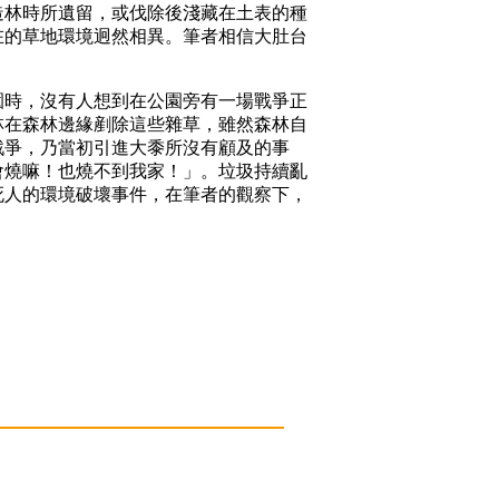
造林時所遺留，或伐除後淺藏在土表的種
在的草地環境迥然相異。筆者相信大肚台
園時，沒有人想到在公園旁有一場戰爭正
林在森林邊緣剷除這些雜草，雖然森林自
戰爭，乃當初引進大黍所沒有顧及的事
會燒嘛！也燒不到我家！」。垃圾持續亂
死人的環境破壞事件，在筆者的觀察下，