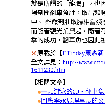
就是所謂的「龍腸」，也
場剖開翻車魚肚，取出龍
中。 雖然剖肚取腸相當殘
而隨著觀光業興起，隨著
季的成功，翻車魚也因此
※
原載於【
ETtoday東森
全文詳見：
http://www.ett
1611230.htm
【相關文章】
●
一顆游泳的頭‧翻車魚
●
回應李永展理事長的文