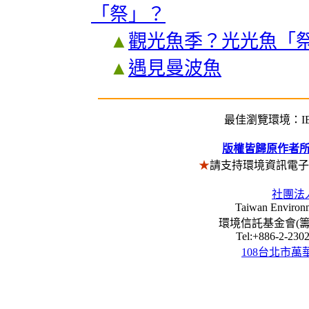
「祭」？
▲
觀光魚季？光光魚「
▲
遇見曼波魚
最佳瀏覽環境：IE5
版權皆歸原作者
★
請支持環境資訊電
社團法
Taiwan Environm
環境信託基金會(籌) Envi
Tel:+886-2-23
108台北市萬