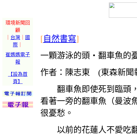
環境新聞回
顧
[
自然書寫
]
｜
台灣
｜
國
際
｜
一顆游泳的頭‧翻車魚的
崔媽媽電子
報
作者：陳志東 (東森新聞
【設為首
頁】
翻車魚即使死到臨頭，
看著一旁的翻車魚（曼波
很憂愁。
以前的花蓮人不愛吃翻