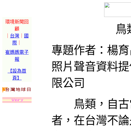
環境新聞回
鳥
顧
｜
台灣
｜
國
際
｜
專題作者：楊育
崔媽媽電子
報
照片聲音資料提
【設為首
頁】
限公司
鳥類，自古常
者，在台灣不論