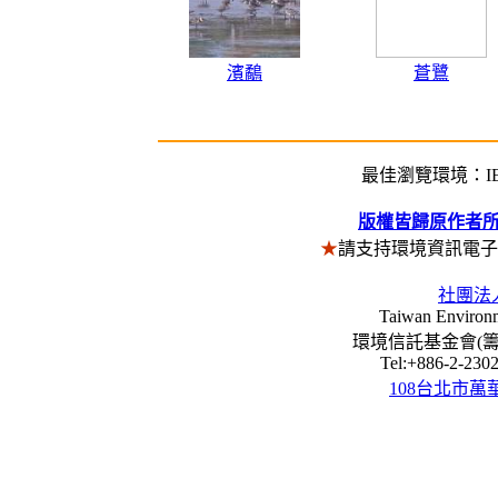
濱鷸
蒼鷺
最佳瀏覽環境：IE5
版權皆歸原作者
★
請支持環境資訊電
社團法
Taiwan Environm
環境信託基金會(籌) Envi
Tel:+886-2-23
108台北市萬