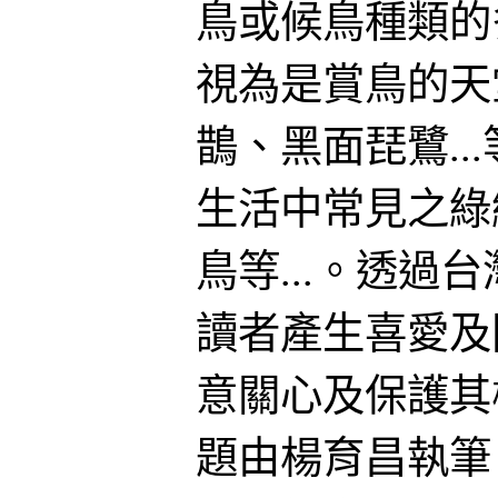
鳥或候鳥種類的
視為是賞鳥的天
鵲、黑面琵鷺..
生活中常見之綠
鳥等...。透過
讀者產生喜愛及
意關心及保護其
題由楊育昌執筆