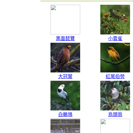
黑面琵鷺
小雲雀
大冠鷲
紅尾伯勞
白鶺鴒
烏頭翁