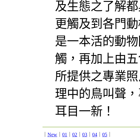
及生態之了解都
更觸及到各門動
是一本活的動物
觸，再加上由五
所提供之專業照
理中的鳥叫聲，
耳目一新！
｜
New
｜
01
｜
02
｜
03
｜
04
｜
05
｜